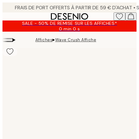
Skip
to
main
SALE - 50% DE REMISE SUR LES AFFICHES*
content.
0 min
0 s
Valable
jusqu'au
▸
▸
Affiches
Wave Crush Affiche
:
2026-
08-
09
Product