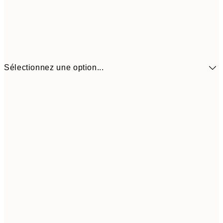
Sélectionnez une option...
9,
30x40 cm