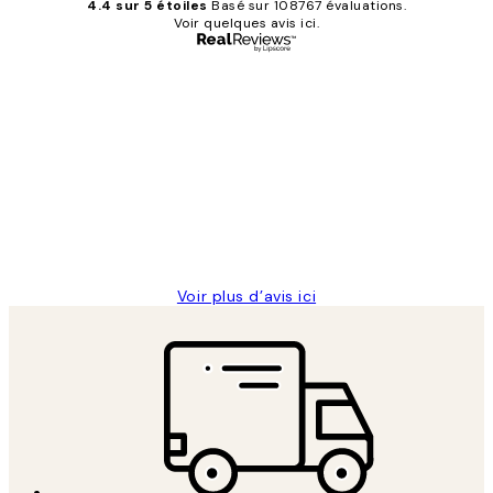
4.4 sur 5 étoiles
Basé sur 108767 évaluations.
Voir quelques avis ici.
Acheteur vérifié
Avis
des
Impression que le colis avait été
clients
ouvert.Feuille enveloppant les affiches
abîmées aux extrémités.
4 juin
Edith G
Voir plus d’avis ici