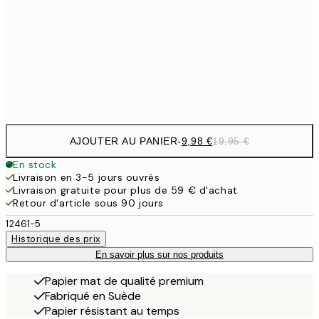
19,
16,2
50x70 cm
32,
Frame
options
AJOUTER AU PANIER
-
9,98 €
19,95 €
En stock
Livraison en 3-5 jours ouvrés
Livraison gratuite pour plus de 59 € d'achat
Retour d'article sous 90 jours
12461-5
Historique des prix
En savoir plus sur nos produits
Papier mat de qualité premium
Fabriqué en Suède
Papier résistant au temps