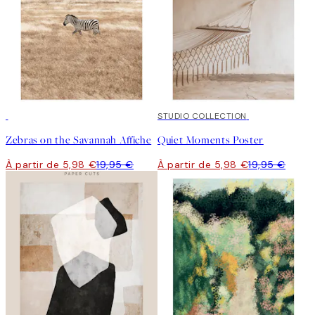
-70%
Outlet
-70%
STUDIO COLLECTION
Outlet
Zebras on the Savannah Affiche
Quiet Moments Poster
À partir de 5,98 €
19,95 €
À partir de 5,98 €
19,95 €