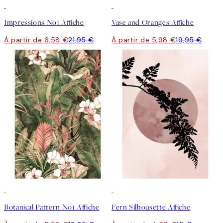
-70%
Outlet
-70%
Outlet
Impressions No1 Affiche
Vase and Oranges Affiche
À partir de 6,58 €
21,95 €
À partir de 5,98 €
19,95 €
-70%
Outlet
-70%
Outlet
Botanical Pattern No1 Affiche
Fern Silhousette Affiche