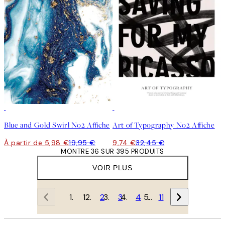
-70%
Outlet
-70%
Outlet
Blue and Gold Swirl No2 Affiche
Art of Typography No2 Affiche
À partir de 5,98 €
19,95 €
9,74 €
32,45 €
MONTRE 36 SUR 395 PRODUITS
VOIR PLUS
1
2
3
4
…
11