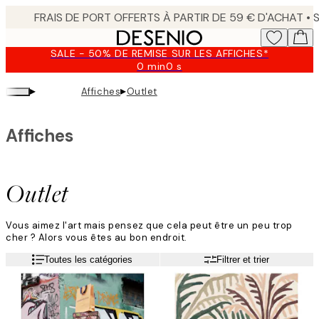
Skip
to
main
SALE - 50% DE REMISE SUR LES AFFICHES*
content.
0 min
0 s
Valable
jusqu'au
▸
▸
Affiches
Outlet
:
2026-
08-
Affiches
09
Outlet
Vous aimez l'art mais pensez que cela peut être un peu trop
cher ? Alors vous êtes au bon endroit.
Ici, nous avons rassemblé des affiches et des posters du
Lire la suite
Toutes les catégories
Filtrer et trier
moderne au vintage, des illustrations aux photographies et bien
plus encore. Trouvez votre inspiration ici dans la boutique
Desenio et décorez votre maison avec de belles décorations
murales abordables, avant qu'elles ne soient épuisées ! Non