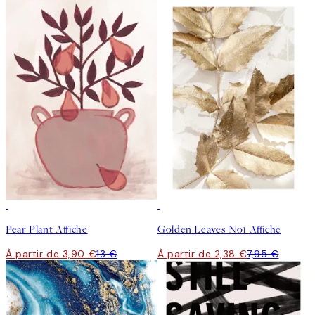
-70%
Outlet
-70%
Outlet
Pear Plant Affiche
Golden Leaves No1 Affiche
À partir de 3,90 €
13 €
À partir de 2,38 €
7,95 €