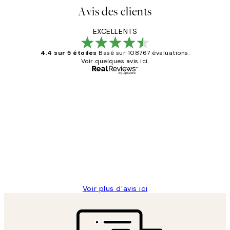
Avis des clients
EXCELLENTS
4.4 sur 5 étoiles
Basé sur 108767 évaluations.
Voir quelques avis ici.
Acheteur vérifié
Avis
des
Impression que le colis avait été
clients
ouvert.Feuille enveloppant les affiches
abîmées aux extrémités.
4 juin
Edith G
Voir plus d’avis ici