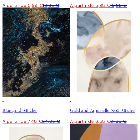
À partir de 5,98 €
19,95 €
À partir de 5,98 €
19,95 €
-70%
Outlet
-70%
Outlet
Blue gold Affiche
Gold and Aquarelle No2 Affiche
À partir de 7,48 €
24,95 €
À partir de 6,58 €
21,95 €