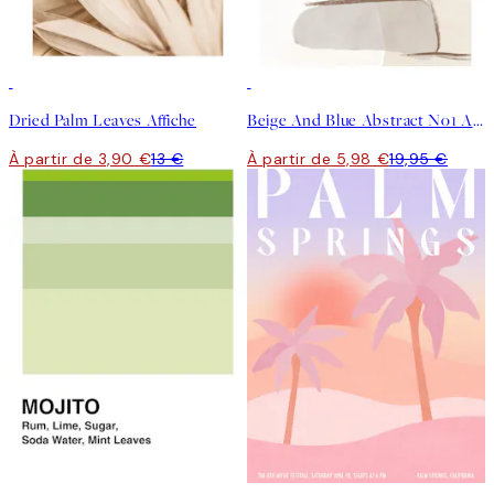
-70%
Outlet
-70%
Outlet
Dried Palm Leaves Affiche
Beige And Blue Abstract No1 Affiche
À partir de 3,90 €
13 €
À partir de 5,98 €
19,95 €
-70%
Outlet
-70%
Outlet