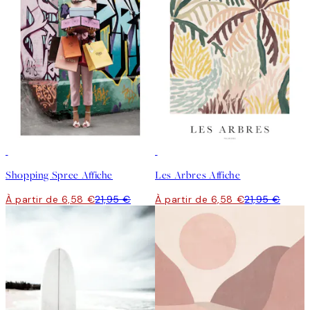
cumulable avec d'autres offres ou remises. Bon shopping !
-70%
Outlet
-70%
Outlet
Shopping Spree Affiche
Les Arbres Affiche
À partir de 6,58 €
21,95 €
À partir de 6,58 €
21,95 €