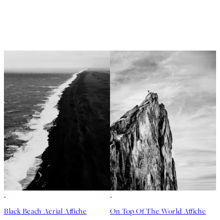
-70%
Outlet
-70%
Outlet
Black Beach Aerial Affiche
On Top Of The World Affiche