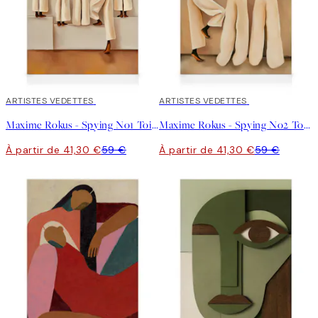
30%*
ARTISTES VEDETTES
30%*
ARTISTES VEDETTES
Maxime Rokus - Spying No1 Toile
Maxime Rokus - Spying No2 Toile
À partir de 41,30 €
59 €
À partir de 41,30 €
59 €