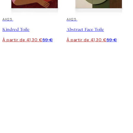
30%*
AH25
30%*
AH25
Kindred Toile
Abstract Face Toile
À partir de 41,30 €
59 €
À partir de 41,30 €
59 €