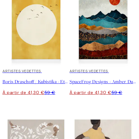
30%*
ARTISTES VEDETTES
30%*
ARTISTES VEDETTES
Boris Draschoff / Kubistika - Eternal Sunshine Toile
SpaceFrog Designs - Amber Dusk Toile
À partir de 41,30 €
59 €
À partir de 41,30 €
59 €