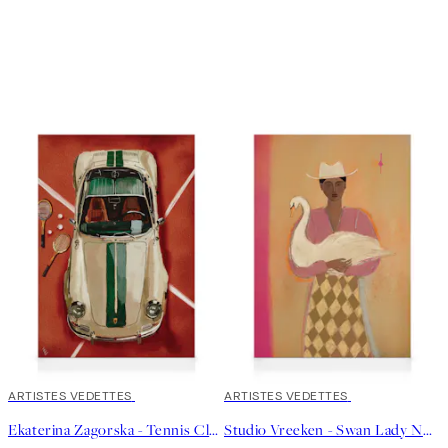
30%*
ARTISTES VEDETTES
30%*
ARTISTES VEDETTES
Ekaterina Zagorska - Tennis Club Toile
Studio Vreeken - Swan Lady No2 Toile