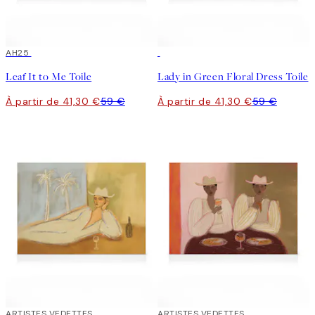
30%*
AH25
30%*
Leaf It to Me Toile
Lady in Green Floral Dress Toile
À partir de 41,30 €
59 €
À partir de 41,30 €
59 €
30%*
ARTISTES VEDETTES
30%*
ARTISTES VEDETTES