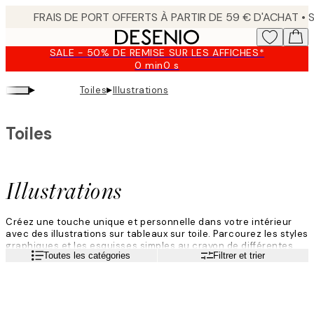
Skip
to
main
SALE - 50% DE REMISE SUR LES AFFICHES*
content.
0 min
0 s
Valable
jusqu'au
▸
▸
Toiles
Illustrations
:
2026-
08-
Toiles
09
Illustrations
Créez une touche unique et personnelle dans votre intérieur
avec des illustrations sur tableaux sur toile. Parcourez les styles
graphiques et les esquisses simples au crayon de différentes
Lire la suite
Toutes les catégories
Filtrer et trier
couleurs et formes. Les illustrations créent un style moderne
dans votre maison.