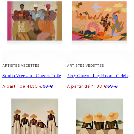
30%*
ARTISTES VEDETTES
30%*
ARTISTES VEDETTES
Studio Vreeken - Cheers Toile
Arty Guava - Lay Hoon - Celebration Toile
À partir de 41,30 €
59 €
À partir de 41,30 €
59 €