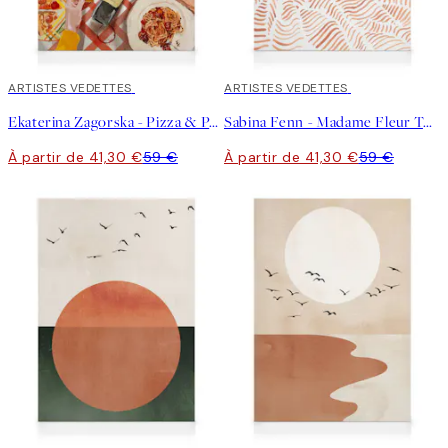
30%*
ARTISTES VEDETTES
30%*
ARTISTES VEDETTES
Ekaterina Zagorska - Pizza & Pasta Party Toile
Sabina Fenn - Madame Fleur Toile
À partir de 41,30 €
59 €
À partir de 41,30 €
59 €