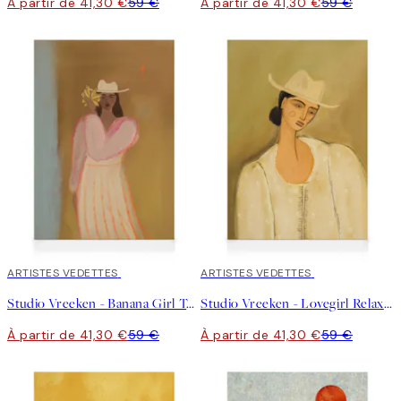
À partir de 41,30 €
59 €
À partir de 41,30 €
59 €
30%*
ARTISTES VEDETTES
30%*
ARTISTES VEDETTES
Studio Vreeken - Banana Girl Toile
Studio Vreeken - Lovegirl Relaxing Day No2 Toile
À partir de 41,30 €
59 €
À partir de 41,30 €
59 €