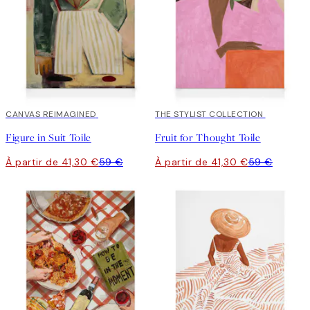
30%*
CANVAS REIMAGINED
30%*
THE STYLIST COLLECTION
Figure in Suit Toile
Fruit for Thought Toile
À partir de 41,30 €
59 €
À partir de 41,30 €
59 €