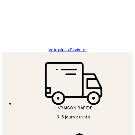
des
Impression que le colis avait été
clients
ouvert.Feuille enveloppant les affiches
abîmées aux extrémités.
4 juin
Edith G
Voir plus d’avis ici
LIVRAISON RAPIDE
3-5 jours ouvrés