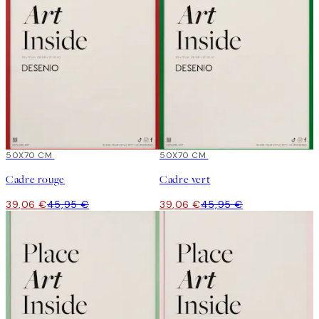
15%*
50X70 CM
15%*
50X70 CM
Cadre rouge
Cadre vert
39,06 €
45,95 €
39,06 €
45,95 €