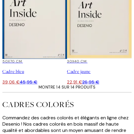
15%*
50X70 CM
15%*
30X40 CM
Cadre bleu
Cadre jaune
39,06 €
45,95 €
22,91 €
26,95 €
MONTRE 14 SUR 14 PRODUITS
CADRES COLORÉS
Commandez des cadres colorés et élégants en ligne chez
Desenio ! Nos cadres colorés en bois massif de haute
qualité et abordables sont un moyen amusant de rendre