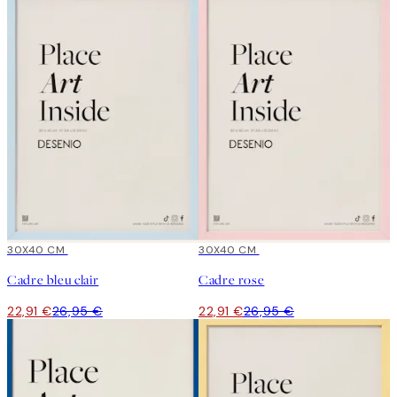
15%*
30X40 CM
15%*
30X40 CM
Cadre bleu clair
Cadre rose
22,91 €
26,95 €
22,91 €
26,95 €