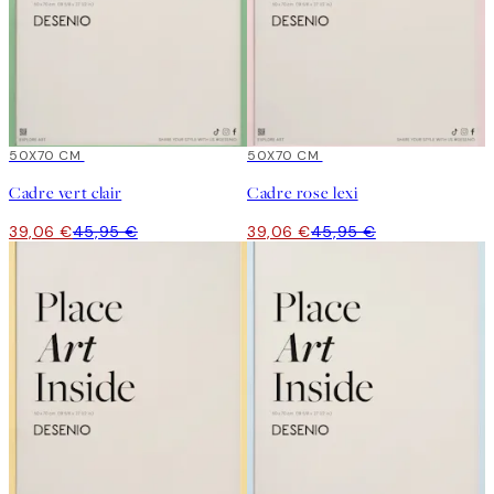
15%*
50X70 CM
15%*
50X70 CM
Cadre vert clair
Cadre rose lexi
39,06 €
45,95 €
39,06 €
45,95 €