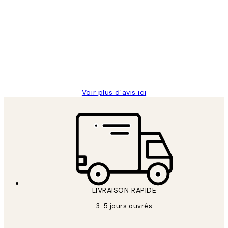
Avis
des
Impression que le colis avait été
clients
ouvert.Feuille enveloppant les affiches
abîmées aux extrémités.
4 juin
Edith G
Voir plus d’avis ici
LIVRAISON RAPIDE
3-5 jours ouvrés