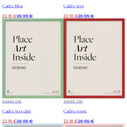
Cadre bleu
Cadre vert
22,91 €
26,95 €
22,91 €
26,95 €
15%*
30X40 CM
15%*
30X40 CM
Cadre vert clair
Cadre rouge
22,91 €
26,95 €
22,91 €
26,95 €