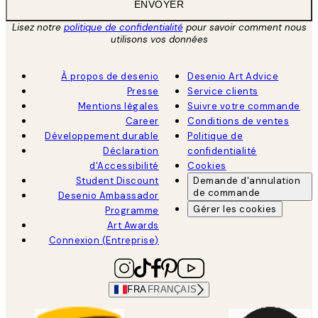
ENVOYER
Lisez notre
politique de confidentialité
pour savoir comment nous
utilisons vos données
À propos de desenio
Desenio Art Advice
Presse
Service clients
Mentions légales
Suivre votre commande
Career
Conditions de ventes
Développement durable
Politique de
Déclaration
confidentialité
d'Accessibilité
Cookies
Student Discount
Demande d'annulation
de commande
Desenio Ambassador
Gérer les cookies
Programme
Art Awards
Connexion (Entreprise)
FRA
FRANÇAIS