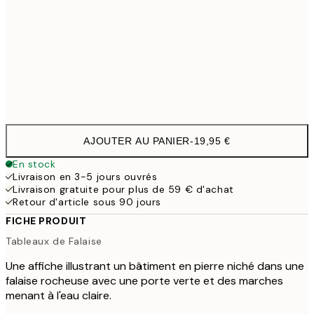
100x150 cm
11
Frame
options
AJOUTER AU PANIER
-
19,95 €
En stock
Livraison en 3-5 jours ouvrés
Livraison gratuite pour plus de 59 € d'achat
Retour d'article sous 90 jours
FICHE PRODUIT
Tableaux de Falaise
Une affiche illustrant un bâtiment en pierre niché dans une
falaise rocheuse avec une porte verte et des marches
menant à l'eau claire.