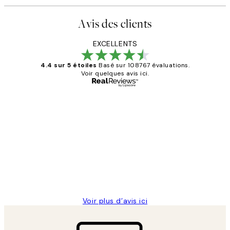
Avis des clients
EXCELLENTS
4.4 sur 5 étoiles
Basé sur 108767 évaluations.
Voir quelques avis ici.
Acheteur vérifié
Avis
des
Impression que le colis avait été
clients
ouvert.Feuille enveloppant les affiches
abîmées aux extrémités.
4 juin
Edith G
Voir plus d’avis ici