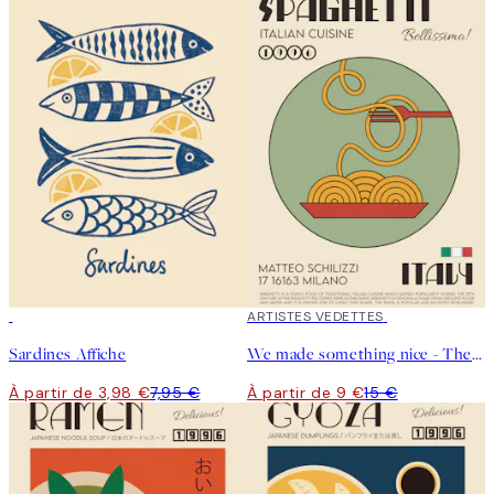
50%*
40%*
ARTISTES VEDETTES
Sardines Affiche
We made something nice - The Spaghetti Affiche
À partir de 3,98 €
7,95 €
À partir de 9 €
15 €