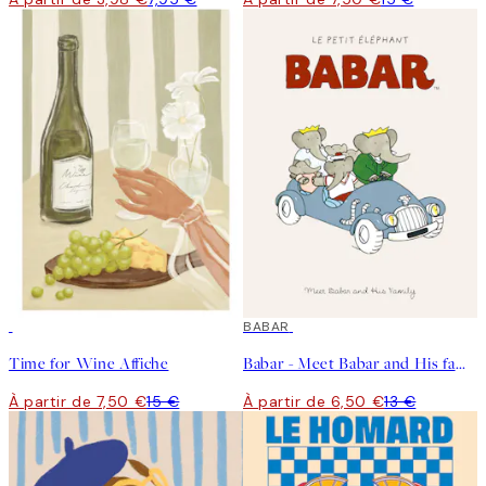
50%*
50%*
BABAR
Time for Wine Affiche
Babar - Meet Babar and His family Affiche
À partir de 7,50 €
15 €
À partir de 6,50 €
13 €