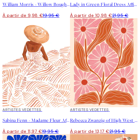
William Morris - Willow Bough Landscape Affiche
Lady in Green Floral Dress Affiche
À partir de 9,98 €
19,95 €
À partir de 10,98 €
21,95 €
40%*
ARTISTES VEDETTES
40%*
ARTISTES VEDETTES
Sabina Fenn - Madame Fleur Affiche
Rebecca Zwanzig of High West Wild - Paige Affiche
À partir de 11,97 €
19,95 €
À partir de 13,17 €
21,95 €