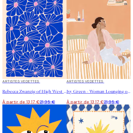
40%*
ARTISTES VEDETTES
40%*
ARTISTES VEDETTES
Rebecca Zwanzig of High West Wild - Olga Affiche
Ivy Green - Woman Lounging on the Bed Affiche
À partir de 13,17 €
21,95 €
À partir de 13,17 €
21,95 €