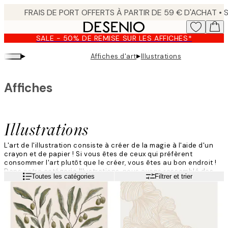
Skip
to
main
SALE - 50% DE REMISE SUR LES AFFICHES*
content.
▸
▸
Affiches d'art
Illustrations
Affiches
Illustrations
L'art de l'illustration consiste à créer de la magie à l'aide d'un
crayon et de papier ! Si vous êtes de ceux qui préfèrent
consommer l'art plutôt que le créer, vous êtes au bon endroit !
Dans notre catégorie Illustrations, nous avons rassemblé des
Lire la suite
Toutes les catégories
Filtrer et trier
motifs choisis couvrant divers styles artistiques afin que vous
puissiez trouver des articles à votre goût et adaptés à votre
domicile.