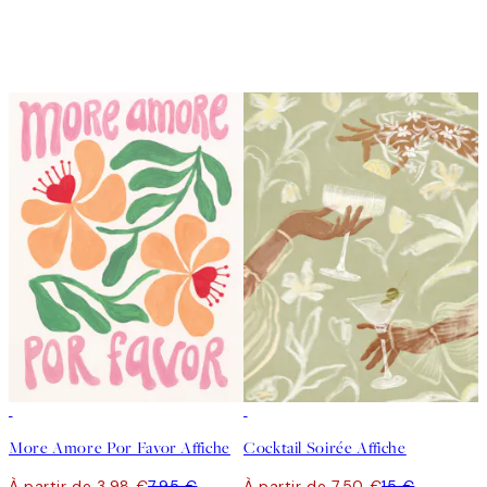
50%*
50%*
More Amore Por Favor Affiche
Cocktail Soirée Affiche
À partir de 3,98 €
7,95 €
À partir de 7,50 €
15 €