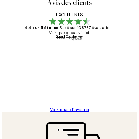
Avis des clients
EXCELLENTS
4.4 sur 5 étoiles
Basé sur 108767 évaluations.
Voir quelques avis ici.
Acheteur vérifié
Avis
des
Impression que le colis avait été
clients
ouvert.Feuille enveloppant les affiches
abîmées aux extrémités.
4 juin
Edith G
Voir plus d’avis ici