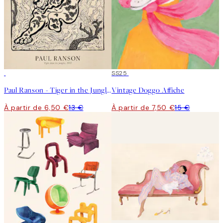
50%*
50%*
SS25
Paul Ranson - Tiger in the Jungle Affiche
Vintage Doggo Affiche
À partir de 6,50 €
13 €
À partir de 7,50 €
15 €