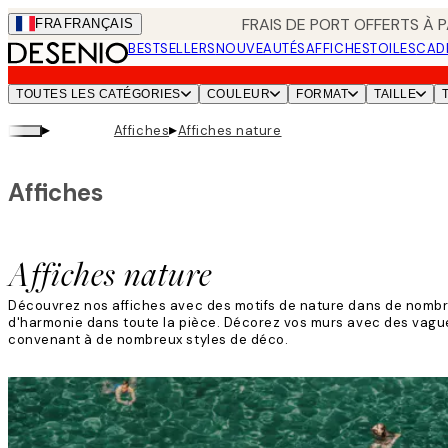
Skip
FRAIS DE PORT OFFERTS À P
FRA
FRANÇAIS
to
BESTSELLERS
NOUVEAUTÉS
AFFICHES
TOILES
CAD
main
content.
TOUTES LES CATÉGORIES
COULEUR
FORMAT
TAILLE
▸
▸
Affiches
Affiches nature
Affiches
Affiches nature
Découvrez nos affiches avec des motifs de nature dans de nombre
d'harmonie dans toute la pièce. Décorez vos murs avec des vagu
convenant à de nombreux styles de déco.
Lire la suite