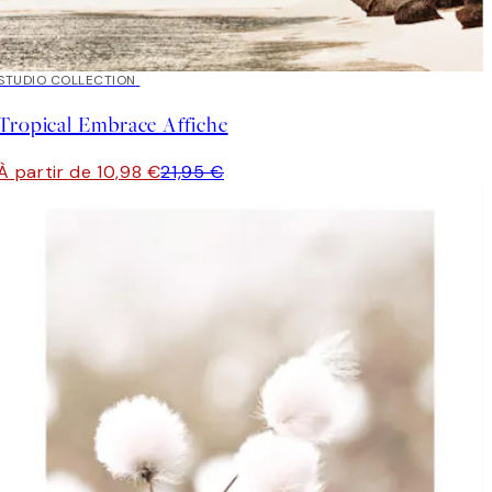
50%*
STUDIO COLLECTION
Tropical Embrace Affiche
À partir de 10,98 €
21,95 €