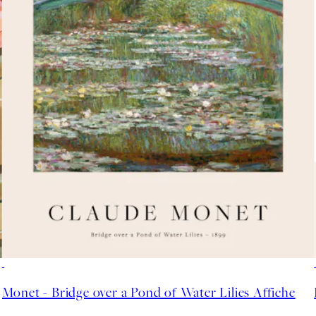
50%*
Monet - Bridge over a Pond of Water Lilies Affiche