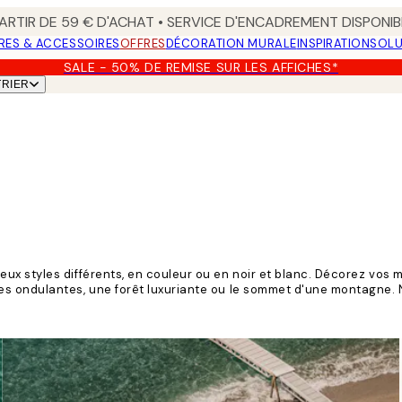
ARTIR DE 59 € D'ACHAT • SERVICE D'ENCADREMENT DISPONIB
RES & ACCESSOIRES
OFFRES
DÉCORATION MURALE
INSPIRATION
SOLU
SALE - 50% DE REMISE SUR LES AFFICHES*
TRIER
ux styles différents, en couleur ou en noir et blanc. Décorez vos 
es ondulantes, une forêt luxuriante ou le sommet d'une montagne.