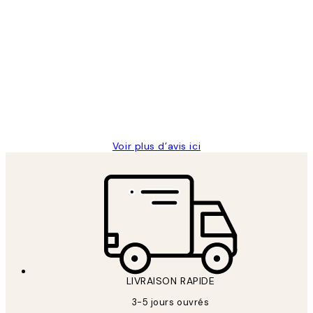
Acheteur vérifié
Avis
des
Impression que le colis avait été
clients
ouvert.Feuille enveloppant les affiches
abîmées aux extrémités.
4 juin
Edith G
Voir plus d’avis ici
LIVRAISON RAPIDE
3-5 jours ouvrés