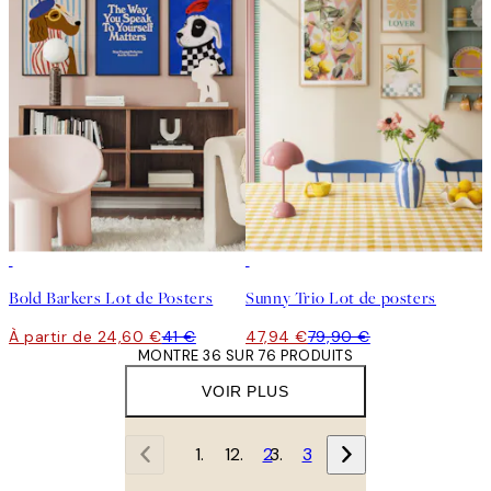
-40%
-40%
Bold Barkers Lot de Posters
Sunny Trio Lot de posters
À partir de 24,60 €
41 €
47,94 €
79,90 €
MONTRE 36 SUR 76 PRODUITS
VOIR PLUS
1
2
3