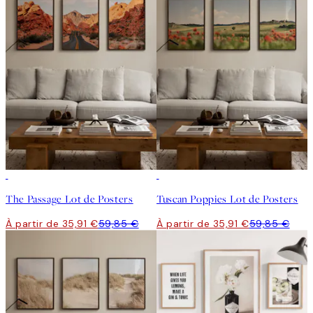
-40%
-40%
The Passage Lot de Posters
Tuscan Poppies Lot de Posters
À partir de 35,91 €
59,85 €
À partir de 35,91 €
59,85 €