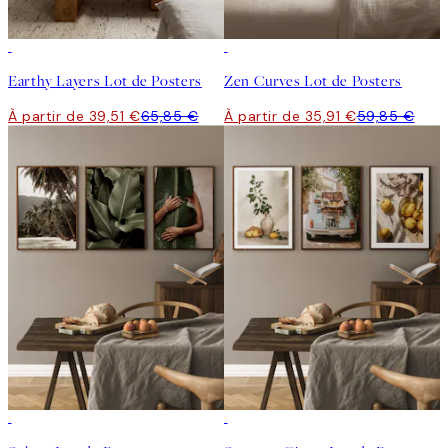
-40%
-40%
Earthy Layers Lot de Posters
Zen Curves Lot de Posters
À partir de 39,51 €
65,85 €
À partir de 35,91 €
59,85 €
-40%
-40%