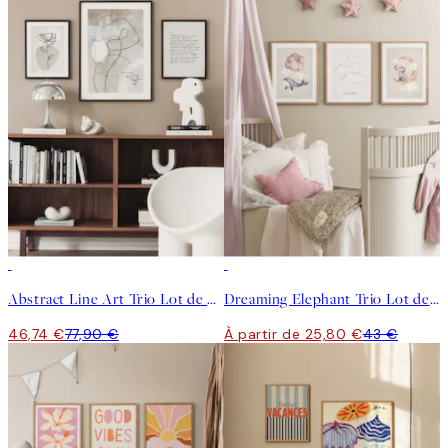
-40%
-40%
Abstract Line Art Trio Lot de posters
Dreaming Elephant Trio Lot de posters
46,74 €
77,90 €
À partir de 25,80 €
43 €