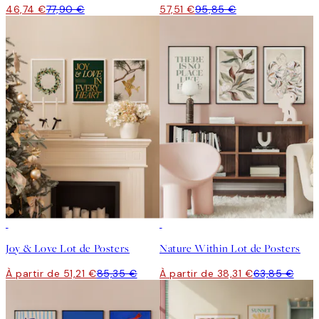
46,74 €
77,90 €
57,51 €
95,85 €
-40%
-40%
Joy & Love Lot de Posters
Nature Within Lot de Posters
À partir de 51,21 €
85,35 €
À partir de 38,31 €
63,85 €