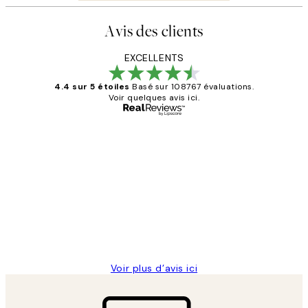
Avis des clients
EXCELLENTS
4.4 sur 5 étoiles
Basé sur 108767 évaluations.
Voir quelques avis ici.
Acheteur vérifié
Avis
des
Impression que le colis avait été
clients
ouvert.Feuille enveloppant les affiches
abîmées aux extrémités.
4 juin
Edith G
Voir plus d’avis ici