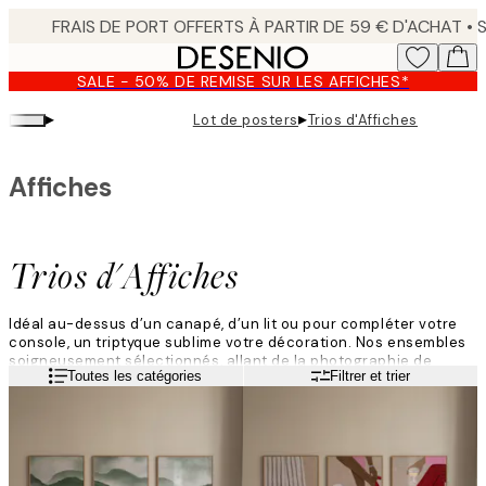
Skip
to
main
SALE - 50% DE REMISE SUR LES AFFICHES*
content.
▸
▸
Lot de posters
Trios d'Affiches
Affiches
Trios d'Affiches
Idéal au-dessus d’un canapé, d’un lit ou pour compléter votre
console, un triptyque sublime votre décoration. Nos ensembles
soigneusement sélectionnés, allant de la photographie de
Lire la suite
Toutes les catégories
Filtrer et trier
nature aux paysages et créations abstraites, et déclinés dans
des palettes de couleurs variées, s’adaptent à tous les
intérieurs.