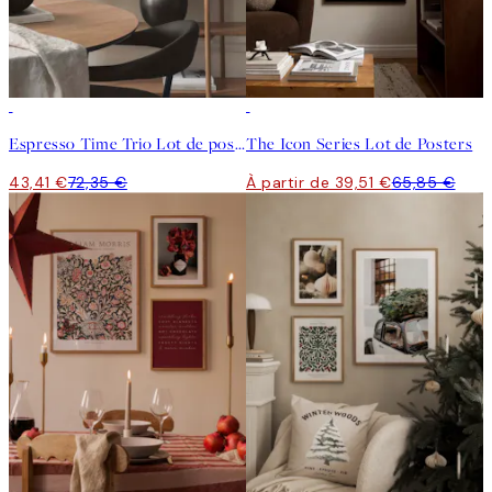
-40%
-40%
Espresso Time Trio Lot de posters
The Icon Series Lot de Posters
43,41 €
72,35 €
À partir de 39,51 €
65,85 €