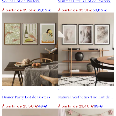
Soluna Lot de Posters
Summer Citrus Lot de Posters
À partir de 39,51 €
65,85 €
À partir de 35,91 €
59,85 €
-40%
-40%
Dinner Party Lot de Posters
Natural Aesthetics Trio Lot de posters
À partir de 25,80 €
43 €
À partir de 23,40 €
39 €