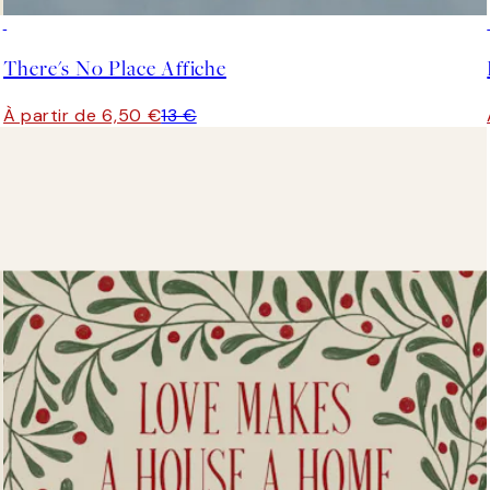
50%*
There's No Place Affiche
À partir de 6,50 €
13 €