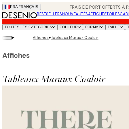
Skip
FRAIS DE PORT OFFERTS À P
FRA
FRANÇAIS
to
BESTSELLERS
NOUVEAUTÉS
AFFICHES
TOILES
CAD
main
content.
TOUTES LES CATÉGORIES
COULEUR
FORMAT
TAILLE
▸
▸
Affiches
Tableaux Muraux Couloir
Affiches
Tableaux Muraux Couloir