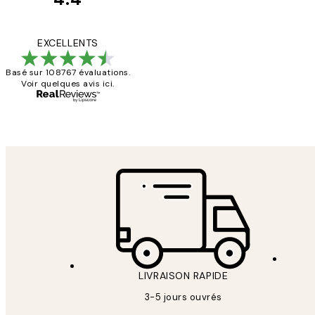
Avis
des
Impression que le co
EXCELLENTS
clients
Basé sur 108767 évaluations.
Voir quelques avis ici.
4 juin
Edith G
LIVRAISON RAPIDE
3-5 jours ouvrés