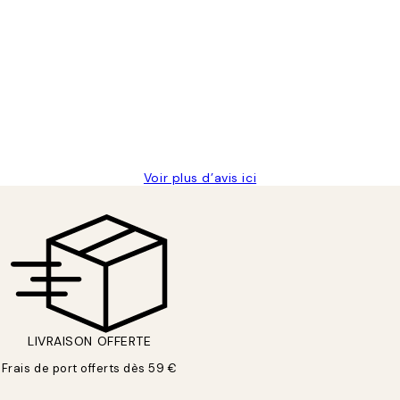
lis avait été ouvert.Feuille enveloppant les affiches abîmées aux e
Voir plus d’avis ici
LIVRAISON OFFERTE
Frais de port offerts dès 59 €