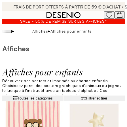
Skip
to
main
SALE - 50% DE REMISE SUR LES AFFICHES*
content.
▸
▸
Affiches
Affiches pour enfants
Affiches
Affiches pour enfants
Découvrez nos posters et imprimés au charme enfantin!
Choisissez parmi des posters graphiques d'animaux ou joignez
le ludique à l'instructif avec un tableau d'alphabet. Ces
tableaux pour enfants sont également très appréciés en
Lire la suite
Toutes les catégories
Filtrer et trier
cadeaux de baptême ou d'anniversaire!