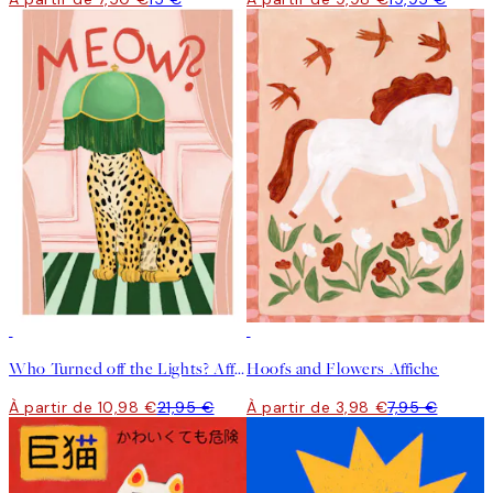
50%*
50%*
Who Turned off the Lights? Affiche
Hoofs and Flowers Affiche
À partir de 10,98 €
21,95 €
À partir de 3,98 €
7,95 €