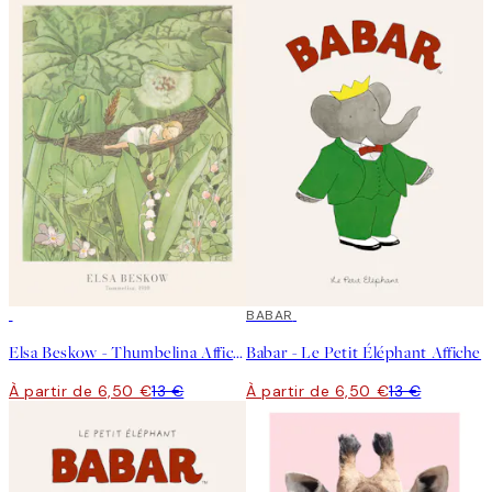
50%*
50%*
BABAR
Elsa Beskow - Thumbelina Affiche
Babar - Le Petit Éléphant Affiche
À partir de 6,50 €
13 €
À partir de 6,50 €
13 €