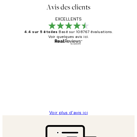
Avis des clients
EXCELLENTS
4.4 sur 5 étoiles
Basé sur 108767 évaluations.
Voir quelques avis ici.
Acheteur vérifié
Avis
des
Impression que le colis avait été
clients
ouvert.Feuille enveloppant les affiches
abîmées aux extrémités.
4 juin
Edith G
Voir plus d’avis ici