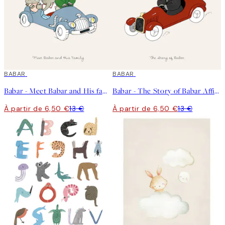
50%*
BABAR
50%*
BABAR
Babar - Meet Babar and His family Affiche
Babar - The Story of Babar Affiche
À partir de 6,50 €
13 €
À partir de 6,50 €
13 €