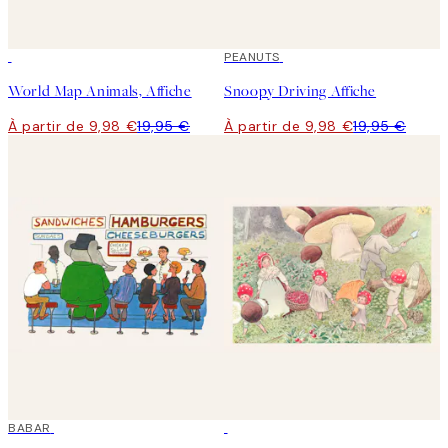
50%*
50%*
PEANUTS
World Map Animals, Affiche
Snoopy Driving Affiche
À partir de 9,98 €
19,95 €
À partir de 9,98 €
19,95 €
50%*
BABAR
50%*