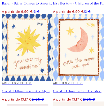
Babar - Babar Comes to America Affiche
Elsa Beskow - Children of the Forest No3 Affiche
À partir de 6,50 €
13 €
À partir de 6,50 €
13 €
40%*
ARTISTES VEDETTES
40%*
ARTISTES VEDETTES
Carole Hillman - You Are My Sunshine Affiche
Carole Hillman - Over the Moon Affiche
À partir de 13,17 €
21,95 €
À partir de 13,17 €
21,95 €