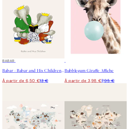
50%*
BABAR
50%*
Babar - Babar and His Children Affiche
Bubblegum Giraffe Affiche
À partir de 6,50 €
13 €
À partir de 3,98 €
7,95 €