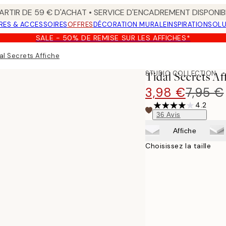
ARTIR DE 59 € D'ACHAT • SERVICE D'ENCADREMENT DISPONIB
RES & ACCESSOIRES
OFFRES
DÉCORATION MURALE
INSPIRATION
SOLU
SALE - 50% DE REMISE SUR LES AFFICHES*
al Secrets Affiche
STUDIO COLLECTION
Tidal Secrets Af
3,98 €
7,95 €
4.2
36
Avis
Affiche
Choisissez la taille