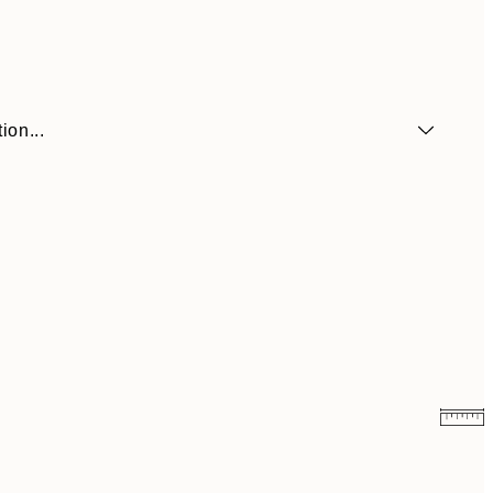
ion...
3,98 €
7,95 €