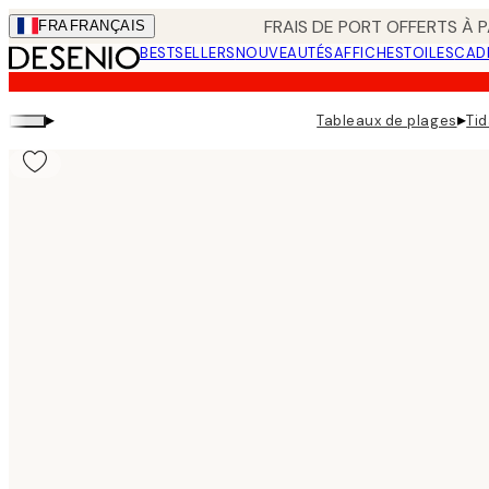
Skip
FRAIS DE PORT OFFERTS À P
FRA
FRANÇAIS
to
BESTSELLERS
NOUVEAUTÉS
AFFICHES
TOILES
CAD
main
content.
▸
▸
Tableaux de plages
Tid