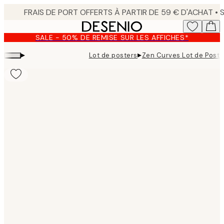
Skip
to
main
SALE - 50% DE REMISE SUR LES AFFICHES*
content.
▸
▸
Lot de posters
Zen Curves Lot de Poste
Product
images