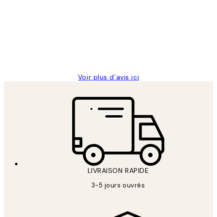
des
Impression que le colis avait été
clients
ouvert.Feuille enveloppant les affiches
abîmées aux extrémités.
4 juin
Edith G
Voir plus d’avis ici
LIVRAISON RAPIDE
3-5 jours ouvrés