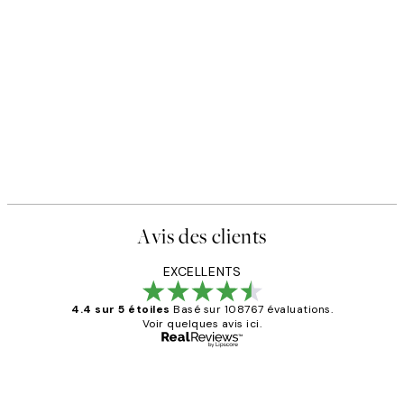
50%*
ffiche
Good Vibes Only Affiche
5 €
À partir de 6,50 €
13 €
Avis des clients
EXCELLENTS
4.4 sur 5 étoiles
Basé sur 108767 évaluations.
Voir quelques avis ici.
Acheteur vérifié
Avis