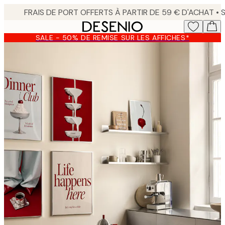
Skip
to
main
SALE - 50% DE REMISE SUR LES AFFICHES*
content.