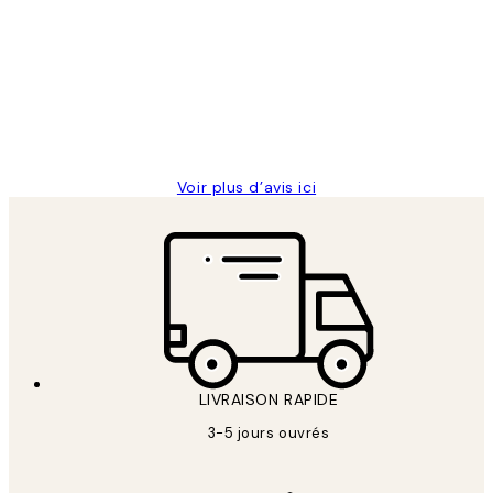
des
Impression que le colis avait été
clients
ouvert.Feuille enveloppant les affiches
abîmées aux extrémités.
4 juin
Edith G
Voir plus d’avis ici
LIVRAISON RAPIDE
3-5 jours ouvrés