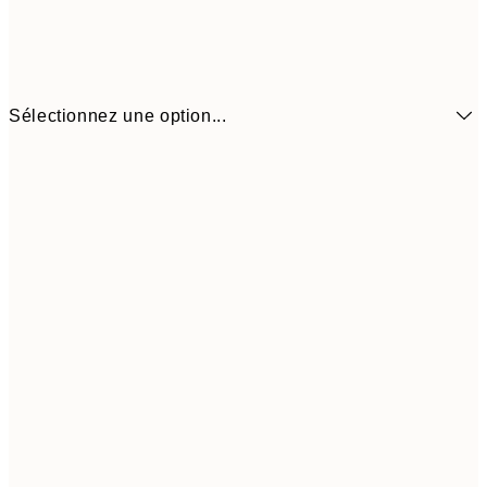
Sélectionnez une option...
6,
21x30 cm