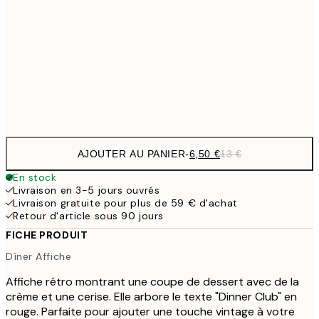
9,
30x40 cm
19,
16,2
50x70 cm
32,
Frame
options
AJOUTER AU PANIER
-
6,50 €
13 €
En stock
Livraison en 3-5 jours ouvrés
Livraison gratuite pour plus de 59 € d'achat
Retour d'article sous 90 jours
FICHE PRODUIT
Dîner Affiche
Affiche rétro montrant une coupe de dessert avec de la
crème et une cerise. Elle arbore le texte "Dinner Club" en
rouge. Parfaite pour ajouter une touche vintage à votre