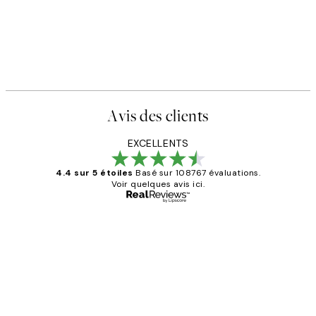
Avis des clients
EXCELLENTS
4.4 sur 5 étoiles
Basé sur 108767 évaluations.
Voir quelques avis ici.
Acheteur vérifié
Avis
des
Impression que le colis avait été
clients
ouvert.Feuille enveloppant les affiches
abîmées aux extrémités.
4 juin