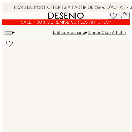
Skip
to
main
SALE - 50% DE REMISE SUR LES AFFICHES*
content.
▸
▸
Tableaux cuisine
Dinner Club Affiche
Product
images