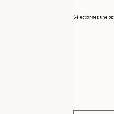
Sélectionnez une opt
Frame
50x70 cm
options