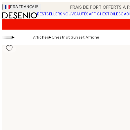
Skip
FRAIS DE PORT OFFERTS À P
FRA
FRANÇAIS
to
BESTSELLERS
NOUVEAUTÉS
AFFICHES
TOILES
CAD
main
content.
▸
▸
Affiches
Chestnut Sunset Affiche