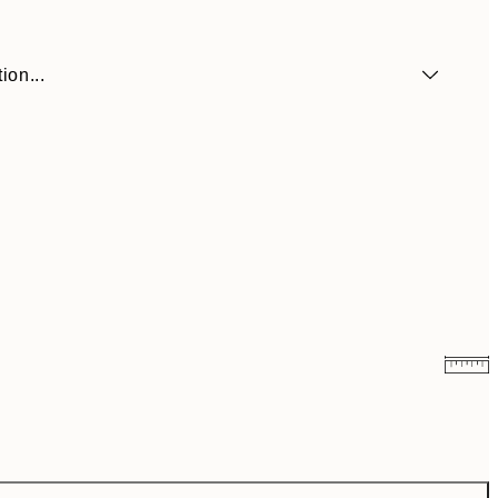
ion...
9,74 €
32,45 €