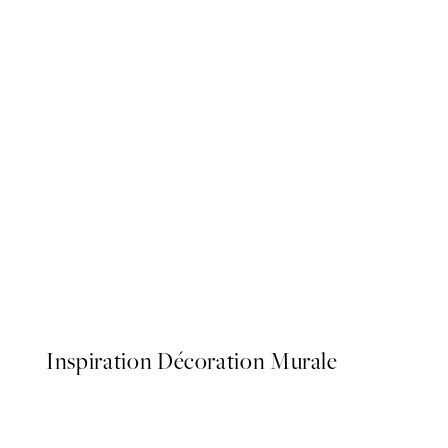
50%*
Bauhaus Design Swirls Affi
À partir de 6,50 €
13 €
Inspiration Décoration Murale