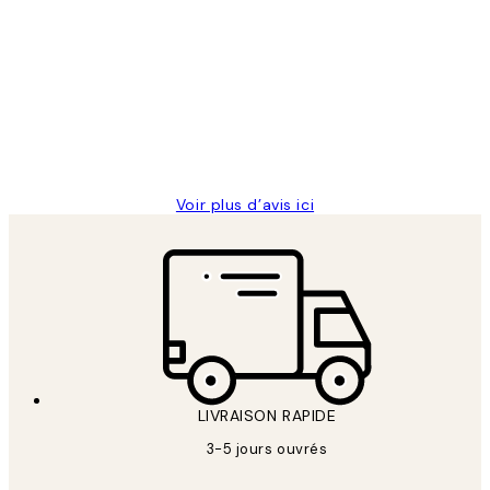
Avis
des
Impression que le colis avait été
clients
ouvert.Feuille enveloppant les affiches
abîmées aux extrémités.
4 juin
Edith G
Voir plus d’avis ici
LIVRAISON RAPIDE
3-5 jours ouvrés