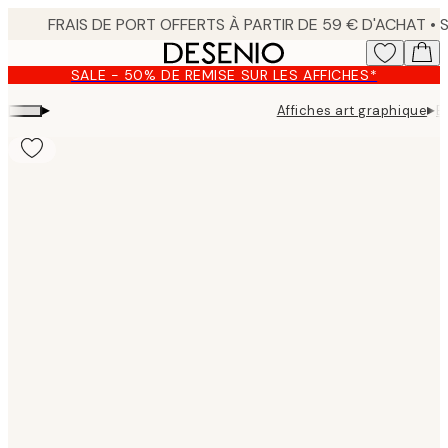
Skip
to
main
SALE - 50% DE REMISE SUR LES AFFICHES*
content.
▸
▸
Affiches art graphique
B
Product
images