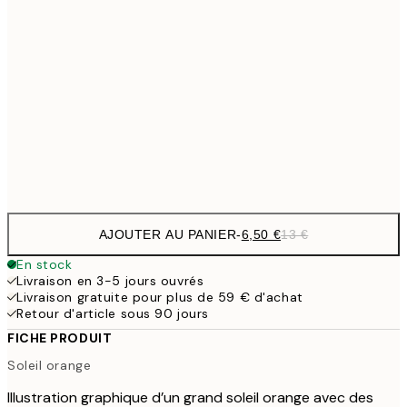
6,
21x30 cm
9,
30x40 cm
19,
16,2
50x70 cm
32,
Frame
options
AJOUTER AU PANIER
-
6,50 €
13 €
En stock
Livraison en 3-5 jours ouvrés
Livraison gratuite pour plus de 59 € d'achat
Retour d'article sous 90 jours
FICHE PRODUIT
Soleil orange
Illustration graphique d’un grand soleil orange avec des