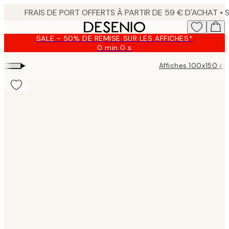
Skip
to
main
SALE - 50% DE REMISE SUR LES AFFICHES*
content.
0 min
0 s
Valable
jusqu'au
▸
Affiches 100x150 c
:
2026-
08-
09
Product