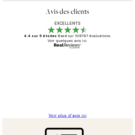
Avis des clients
EXCELLENTS
4.4 sur 5 étoiles
Basé sur 108767 évaluations.
Voir quelques avis ici.
Acheteur vérifié
Avis
des
Impression que le colis avait été
clients
ouvert.Feuille enveloppant les affiches
abîmées aux extrémités.
4 juin
Edith G
Voir plus d’avis ici