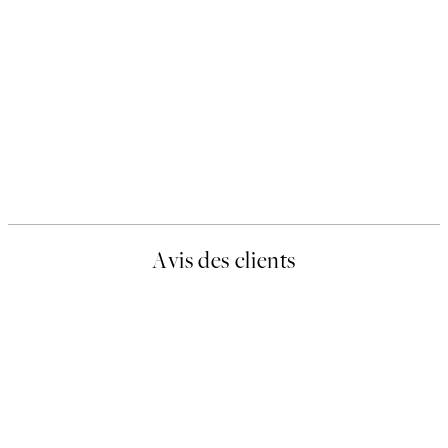
Avis des clients
EXCELLENTS
4.4 sur 5 étoiles
Basé sur 108767 évaluations.
Voir quelques avis ici.
Acheteur vérifié
Avis