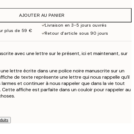
9,98 €
19,95 €
AJOUTER AU PANIER
13,73 €
27,45 €
Livraison en 3-5 jours ouvrés
our plus de 59 €
16,23 €
Retour d'article sous 90 jours
32,45 €
24,50 €
49 €
crite avec une lettre sur le présent, ici et maintenant, sur
 une lettre écrite dans une police noire manuscrite sur un
 affiche de texte représente une lettre qui nous rappelle qu’il
s larmes et continuer à nous rappeler que dans la vie tout
. Cette affiche est parfaite dans un couloir pour rappeler au
choses.
duits