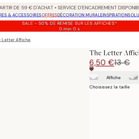
ARTIR DE 59 € D'ACHAT • SERVICE D'ENCADREMENT DISPONIB
RES & ACCESSOIRES
OFFRES
DÉCORATION MURALE
INSPIRATION
SOLU
SALE - 50% DE REMISE SUR LES AFFICHES*
0 min
0 s
Valable
jusqu'au
 Letter Affiche
:
2026-
The Letter Affi
08-
09
6,50 €
13 €
Affiche
Choisissez la taille