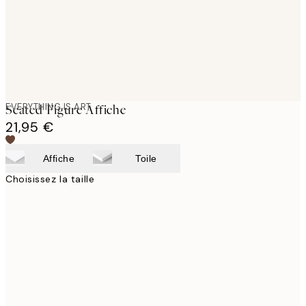
EVERYTHING IS ART
Seated Figure Affiche
21,95 €
Affiche
Toile
Choisissez la taille