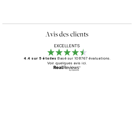
Avis des clients
EXCELLENTS
4.4 sur 5 étoiles
Basé sur 108767 évaluations.
Voir quelques avis ici.
Acheteur vérifié
Avis
des
Impression que le colis avait été
clients
ouvert.Feuille enveloppant les affiches
abîmées aux extrémités.
4 juin
Edith G