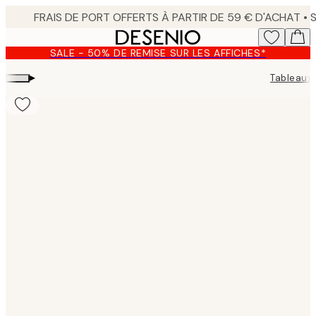
Skip
to
main
SALE - 50% DE REMISE SUR LES AFFICHES*
content.
▸
Tableaux 
Product
images