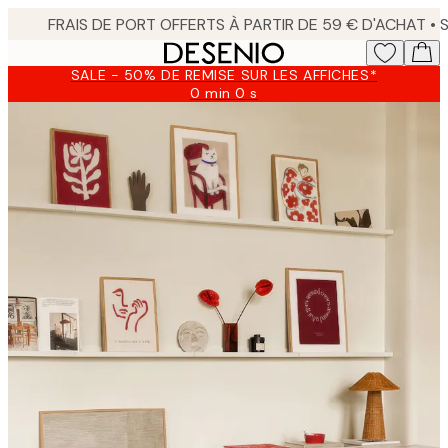
Skip
to
main
SALE - 50% DE REMISE SUR LES AFFICHES*
content.
0 min
0 s
Valable
jusqu'au
:
2026-
08-
09