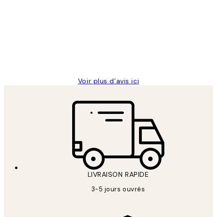
des
Impression que le colis avait été
clients
ouvert.Feuille enveloppant les affiches
abîmées aux extrémités.
4 juin
Edith G
Voir plus d’avis ici
LIVRAISON RAPIDE
3-5 jours ouvrés