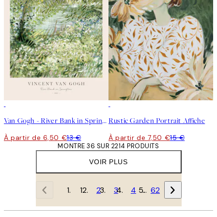
50%*
50%*
Van Gogh - River Bank in Springtime Affiche
Rustic Garden Portrait Affiche
À partir de 6,50 €
13 €
À partir de 7,50 €
15 €
MONTRE 36 SUR 2214 PRODUITS
VOIR PLUS
1
2
3
4
…
62