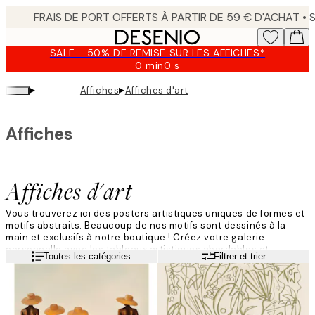
Skip
to
main
SALE - 50% DE REMISE SUR LES AFFICHES*
content.
0 min
0 s
Valable
jusqu'au
▸
▸
Affiches
Affiches d'art
:
2026-
08-
Affiches
09
Affiches d'art
Vous trouverez ici des posters artistiques uniques de formes et
motifs abstraits. Beaucoup de nos motifs sont dessinés à la
main et exclusifs à notre boutique !
Créez votre galerie
personnelle avec
les tableaux artistiques
abordable
s
et
Lire la suite
Toutes les catégories
Filtrer et trier
moderne
s
de Desenio
.