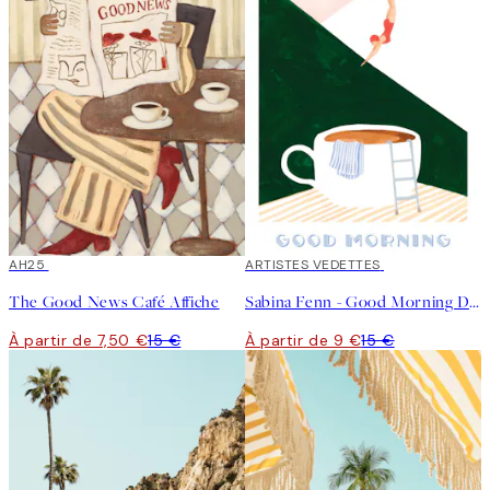
50%*
AH25
40%*
ARTISTES VEDETTES
The Good News Café Affiche
Sabina Fenn - Good Morning Dive Affiche
À partir de 7,50 €
15 €
À partir de 9 €
15 €