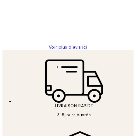
des
Impression que le colis avait été
clients
ouvert.Feuille enveloppant les affiches
abîmées aux extrémités.
4 juin
Edith G
Voir plus d’avis ici
LIVRAISON RAPIDE
3-5 jours ouvrés