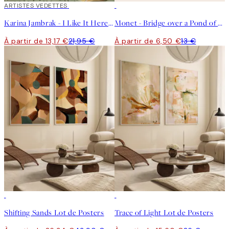
40%*
ARTISTES VEDETTES
50%*
Karina Jambrak - I Like It Here Affiche
Monet - Bridge over a Pond of Water Lilies Affiche
À partir de 13,17 €
21,95 €
À partir de 6,50 €
13 €
-40%
-40%
Shifting Sands Lot de Posters
Trace of Light Lot de Posters