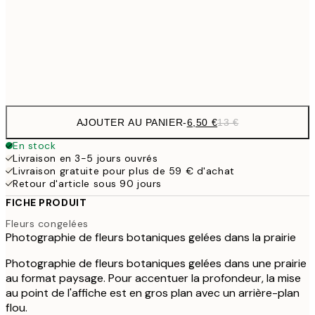
16,2
50x70 cm
32,
Frame
options
AJOUTER AU PANIER
-
6,50 €
13 €
En stock
Livraison en 3-5 jours ouvrés
Livraison gratuite pour plus de 59 € d'achat
Retour d'article sous 90 jours
FICHE PRODUIT
Fleurs congelées
Photographie de fleurs botaniques gelées dans la prairie
Photographie de fleurs botaniques gelées dans une prairie
au format paysage. Pour accentuer la profondeur, la mise
au point de l'affiche est en gros plan avec un arrière-plan
flou.