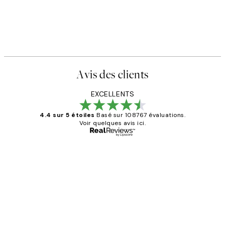
Avis des clients
EXCELLENTS
4.4 sur 5 étoiles
Basé sur 108767 évaluations.
Voir quelques avis ici.
Acheteur vérifié
Avis
des
Impression que le colis avait été
clients
ouvert.Feuille enveloppant les affiches
abîmées aux extrémités.
4 juin
Edith G