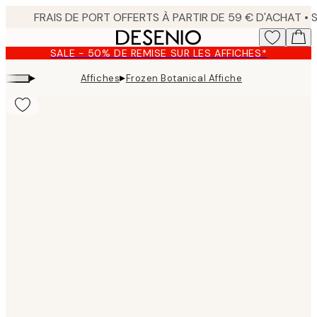
Skip
to
main
SALE - 50% DE REMISE SUR LES AFFICHES*
content.
▸
▸
Affiches
Frozen Botanical Affiche
Product
images