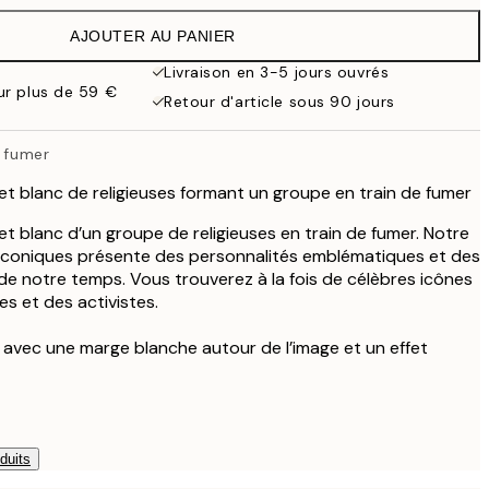
32,95 €
AJOUTER AU PANIER
16,48 €
32,95 €
Livraison en 3-5 jours ouvrés
our plus de 59 €
21,73 €
Retour d'article sous 90 jours
43,45 €
e fumer
et blanc de religieuses formant un groupe en train de fumer
et blanc d’un groupe de religieuses en train de fumer. Notre
 iconiques présente des personnalités emblématiques et des
 notre temps. Vous trouverez à la fois de célèbres icônes
es et des activistes.
e avec une marge blanche autour de l’image et un effet
duits