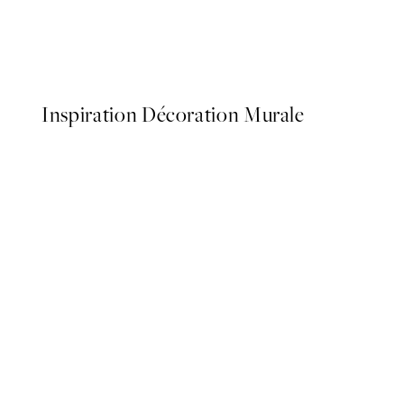
Breakfast at Tiffany's Affic
À partir de 8,23 €
16,45 €
Inspiration Décoration Murale