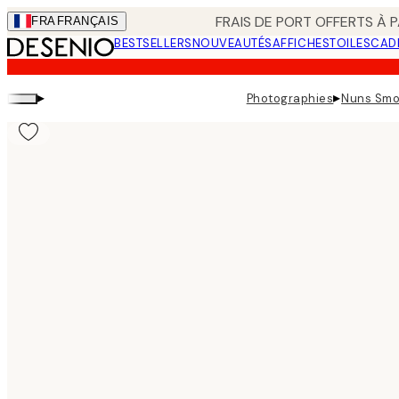
Skip
FRAIS DE PORT OFFERTS À P
FRA
FRANÇAIS
to
BESTSELLERS
NOUVEAUTÉS
AFFICHES
TOILES
CAD
main
content.
▸
▸
Photographies
Nuns Smo