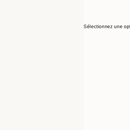
Sélectionnez une opt
Frame
30x40 cm
options
40x50 cm