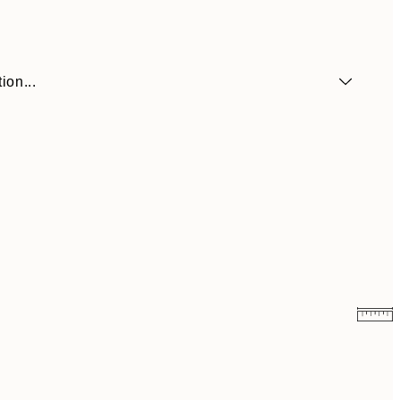
ion...
13,73 €
27,45 €
16,48 €