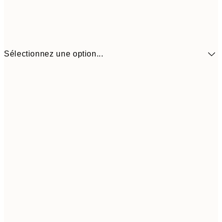
Sélectionnez une option...
30x40 cm
21,9