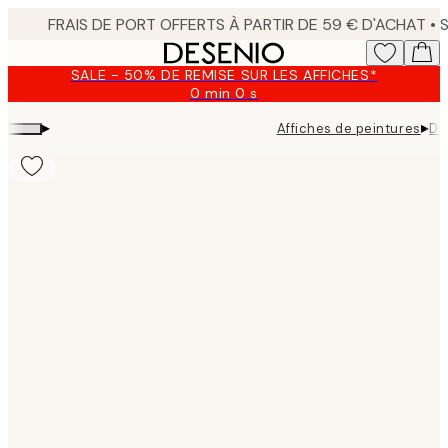
Skip
to
main
SALE - 50% DE REMISE SUR LES AFFICHES*
content.
0 min
0 s
Valable
jusqu'au
▸
▸
Affiches de peintures
Do
:
2026-
08-
09
Product