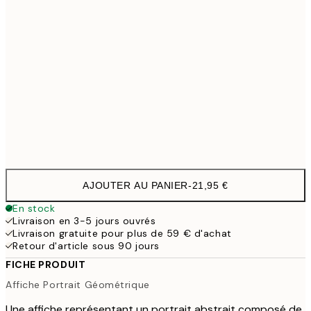
40x50 cm
30,4
50x70 cm
3
100x150 cm
11
Frame
options
AJOUTER AU PANIER
-
21,95 €
En stock
Livraison en 3-5 jours ouvrés
Livraison gratuite pour plus de 59 € d'achat
Retour d'article sous 90 jours
FICHE PRODUIT
Affiche Portrait Géométrique
Une affiche représentant un portrait abstrait composé de