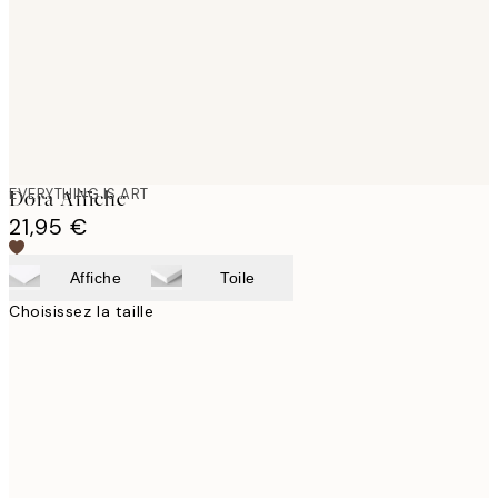
images
EVERYTHING IS ART
Dora Affiche
21,95 €
Affiche
Toile
Choisissez la taille