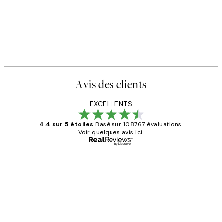
Avis des clients
EXCELLENTS
4.4 sur 5 étoiles
Basé sur 108767 évaluations.
Voir quelques avis ici.
Acheteur vérifié
Avis
des
Impression que le colis avait été
clients
ouvert.Feuille enveloppant les affiches
abîmées aux extrémités.