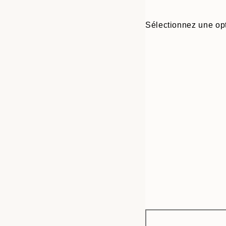
Sélectionnez une opt
Frame
21x30 cm
options
30x40 cm