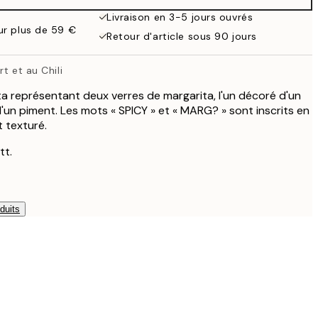
38 €
Livraison en 3-5 jours ouvrés
our plus de 59 €
Retour d'article sous 90 jours
t et au Chili
ta représentant deux verres de margarita, l'un décoré d'un
 d'un piment. Les mots « SPICY » et « MARG? » sont inscrits en
t texturé.
tt.
duits