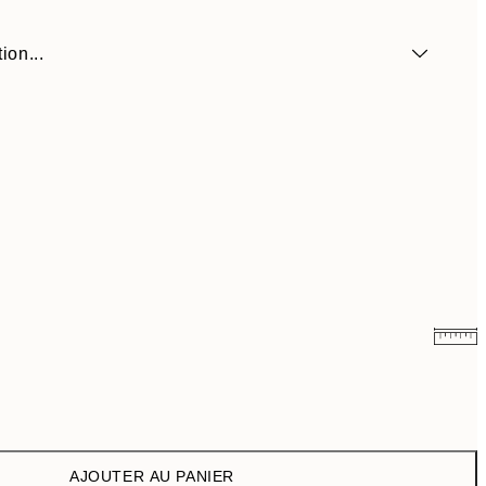
ion...
9 €
15 €
13,17 €
21,95 €
AJOUTER AU PANIER
22,80 €