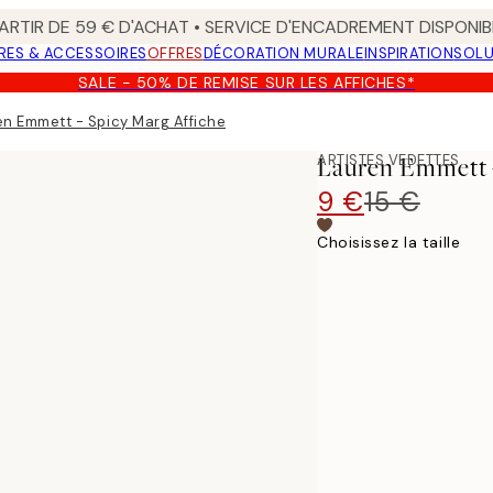
ARTIR DE 59 € D'ACHAT • SERVICE D'ENCADREMENT DISPONIB
RES & ACCESSOIRES
OFFRES
DÉCORATION MURALE
INSPIRATION
SOLU
SALE - 50% DE REMISE SUR LES AFFICHES*
en Emmett - Spicy Marg Affiche
ARTISTES VEDETTES
Lauren Emmett -
9 €
15 €
Choisissez la taille