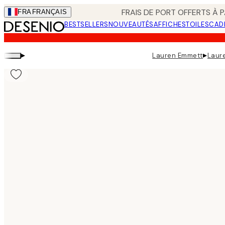
Skip
FRAIS DE PORT OFFERTS À P
FRA
FRANÇAIS
to
BESTSELLERS
NOUVEAUTÉS
AFFICHES
TOILES
CAD
main
content.
▸
▸
Lauren Emmett
Laur