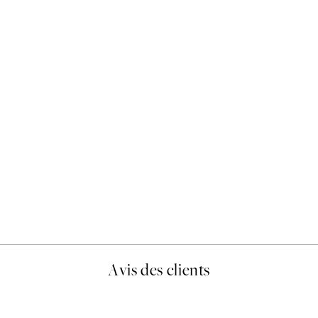
50%*
Caffeine and Confidence Af
À partir de 9,98 €
19,95 €
Avis des clients