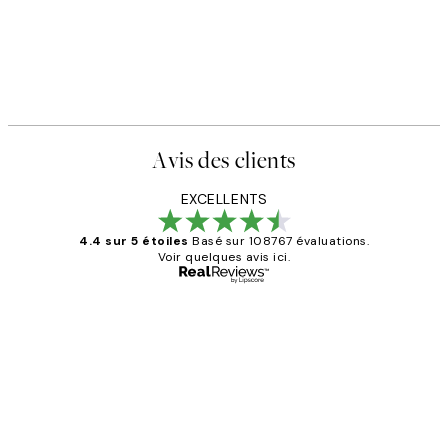
Avis des clients
EXCELLENTS
4.4 sur 5 étoiles
Basé sur 108767 évaluations.
Voir quelques avis ici.
Acheteur vérifié
Avis
des
Impression que le colis avait été
clients
ouvert.Feuille enveloppant les affiches
abîmées aux extrémités.
4 juin