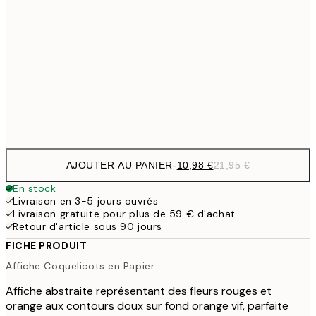
27,2
70x100 cm
54,
59,5
100x150 cm
1
Frame
options
AJOUTER AU PANIER
-
10,98 €
21,95 €
En stock
Livraison en 3-5 jours ouvrés
Livraison gratuite pour plus de 59 € d'achat
Retour d'article sous 90 jours
FICHE PRODUIT
Affiche Coquelicots en Papier
Affiche abstraite représentant des fleurs rouges et
orange aux contours doux sur fond orange vif, parfaite