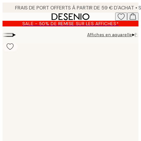
Skip
to
main
SALE - 50% DE REMISE SUR LES AFFICHES*
content.
▸
▸
Affiches en aquarelle
Pa
Product
images