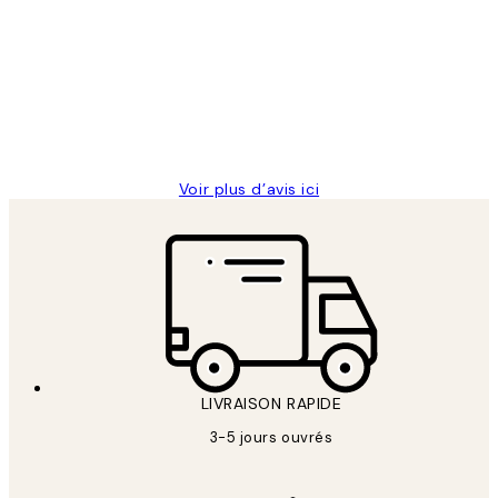
des
Impression que le colis avait été
clients
ouvert.Feuille enveloppant les affiches
abîmées aux extrémités.
4 juin
Edith G
Voir plus d’avis ici
LIVRAISON RAPIDE
3-5 jours ouvrés