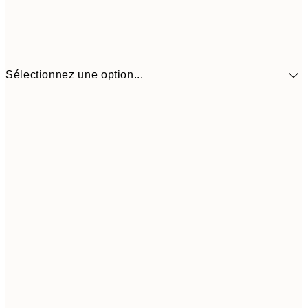
Sélectionnez une option...
9,
30x40 cm
19,