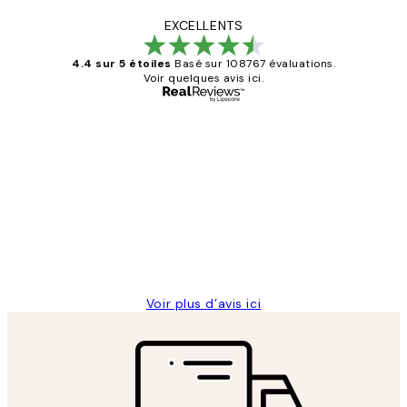
EXCELLENTS
4.4 sur 5 étoiles
Basé sur 108767 évaluations.
Voir quelques avis ici.
Acheteur vérifié
Avis
des
Impression que le colis avait été
clients
ouvert.Feuille enveloppant les affiches
abîmées aux extrémités.
4 juin
Edith G
Voir plus d’avis ici