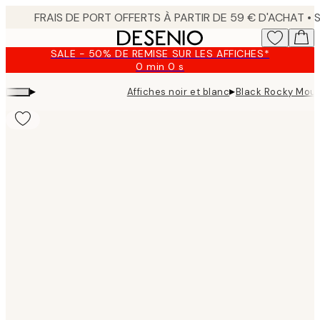
Skip
to
main
SALE - 50% DE REMISE SUR LES AFFICHES*
content.
0 min
0 s
Valable
jusqu'au
▸
▸
Affiches noir et blanc
Black Rocky Moun
:
2026-
08-
09
Product