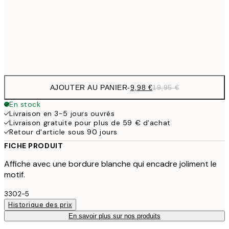
16,2
50x70 cm
32,
Frame
options
AJOUTER AU PANIER
-
9,98 €
19,95 €
En stock
Livraison en 3-5 jours ouvrés
Livraison gratuite pour plus de 59 € d'achat
Retour d'article sous 90 jours
FICHE PRODUIT
Affiche avec une bordure blanche qui encadre joliment le
motif.
3302-5
Historique des prix
En savoir plus sur nos produits