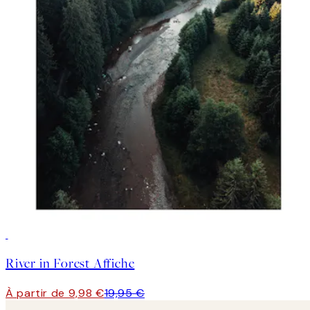
50%*
River in Forest Affiche
À partir de 9,98 €
19,95 €