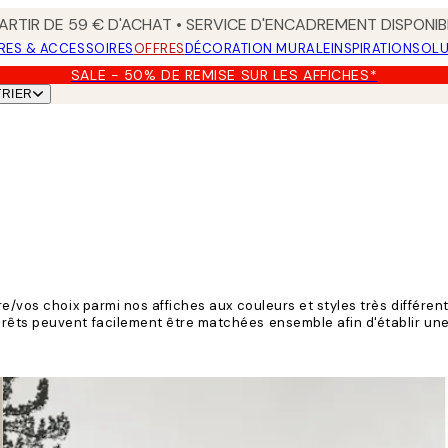
ARTIR DE 59 € D'ACHAT • SERVICE D'ENCADREMENT DISPONIB
RES & ACCESSOIRES
OFFRES
DÉCORATION MURALE
INSPIRATION
SOLU
SALE - 50% DE REMISE SUR LES AFFICHES*
TRIER
e/vos choix parmi nos affiches aux couleurs et styles très différent
êts peuvent facilement être matchées ensemble afin d'établir une 