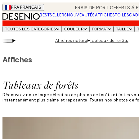
Skip
FRAIS DE PORT OFFERTS À P
FRA
FRANÇAIS
to
BESTSELLERS
NOUVEAUTÉS
AFFICHES
TOILES
CAD
main
content.
TOUTES LES CATÉGORIES
COULEUR
FORMAT
TAILLE
▸
▸
Affiches nature
Tableaux de forêts
Affiches
Tableaux de forêts
Découvrez notre large sélection de photos de forêts et faites votr
instantanément plus calme et reposante. Toutes nos photos de for
Lire la suite