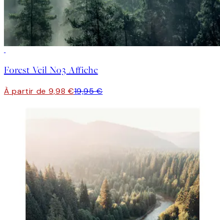
50%*
Forest Veil No3 Affiche
À partir de 9,98 €
19,95 €