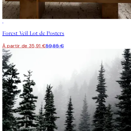
-40%
Forest Veil Lot de Posters
À partir de 35,91 €
59,85 €