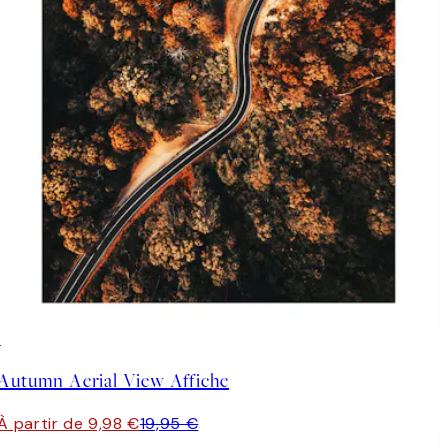
50%*
Autumn Aerial View Affiche
À partir de 9,98 €
19,95 €