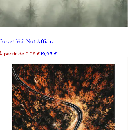
50%*
Forest Veil No1 Affiche
À partir de 9,98 €
19,95 €