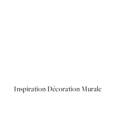
50%*
Pink Haze Affiche
À partir de 9,98 €
19,95 €
Inspiration Décoration Murale