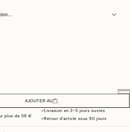
ion...
AJOUTER AU
35,91 €
59,85 €
Livraison en 3-5 jours ouvrés
our plus de 59 €
58,41 €
Retour d'article sous 90 jours
97,35 €