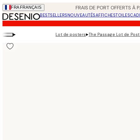
Skip
FRAIS DE PORT OFFERTS À P
FRA
FRANÇAIS
to
BESTSELLERS
NOUVEAUTÉS
AFFICHES
TOILES
CAD
main
content.
▸
▸
Lot de posters
The Passage Lot de Post