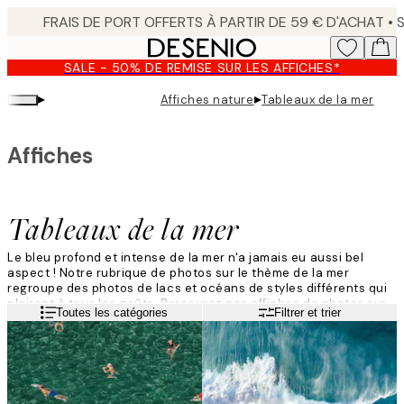
Skip
to
main
SALE - 50% DE REMISE SUR LES AFFICHES*
content.
▸
▸
Affiches nature
Tableaux de la mer
Affiches
Tableaux de la mer
Le bleu profond et intense de la mer n'a jamais eu aussi bel
aspect ! Notre rubrique de photos sur le thème de la mer
regroupe des photos de lacs et océans de styles différents qui
plairont à tous les goûts. Parcourez nos affiches de photos sur
Lire la suite
Toutes les catégories
Filtrer et trier
le thème de la mer et sélectionnez vos affiches coup de coeur
avant de les assortir à un cadre pour compléter et parfaire
votre créa murale !