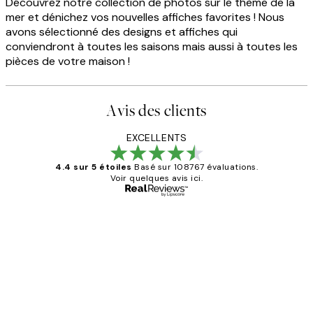
Découvrez notre collection de photos sur le thème de la
mer et dénichez vos nouvelles affiches favorites ! Nous
avons sélectionné des designs et affiches qui
conviendront à toutes les saisons mais aussi à toutes les
pièces de votre maison !
Avis des clients
EXCELLENTS
4.4 sur 5 étoiles
Basé sur 108767 évaluations.
Voir quelques avis ici.
Acheteur vérifié
Avis
des
Impression que le colis avait été
clients
ouvert.Feuille enveloppant les affiches
abîmées aux extrémités.
4 juin