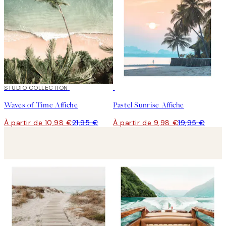
50%*
STUDIO COLLECTION
50%*
Waves of Time Affiche
Pastel Sunrise Affiche
À partir de 10,98 €
21,95 €
À partir de 9,98 €
19,95 €