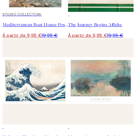
50%*
STUDIO COLLECTION
50%*
Mediterranean Boat House Poster
The Journey Begins Affiche
À partir de 9,98 €
19,95 €
À partir de 9,98 €
19,95 €
50%*
50%*