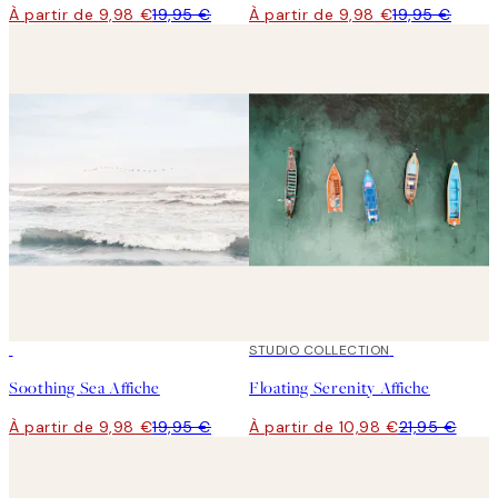
À partir de 9,98 €
19,95 €
À partir de 9,98 €
19,95 €
50%*
50%*
STUDIO COLLECTION
Soothing Sea Affiche
Floating Serenity Affiche
À partir de 9,98 €
19,95 €
À partir de 10,98 €
21,95 €