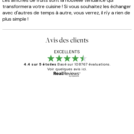
Les affiches de fruits sont la nouvelle tendance qui
transformera votre cuisine ! Si vous souhaitez les échanger
avec d'autres de temps à autre, vous verrez, il n'y a rien de
plus simple !
Avis des clients
EXCELLENTS
4.4 sur 5 étoiles
Basé sur 108767 évaluations.
Voir quelques avis ici.
Acheteur vérifié
Avis
des
Impression que le colis avait été
clients
ouvert.Feuille enveloppant les affiches
abîmées aux extrémités.
4 juin
Edith G