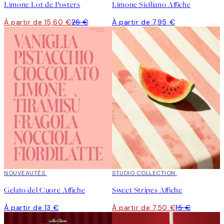
Limone Lot de Posters
Limone Siciliano Affiche
À partir de 15,60 €
26 €
À partir de 7,95 €
NOUVEAUTÉS
50%*
STUDIO COLLECTION
Gelato del Cuore Affiche
Sweet Stripes Affiche
À partir de 13 €
À partir de 7,50 €
15 €