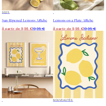
50%*
SS25
50%*
Sun-Ripened Lemons Affiche
Lemons on a Plate Affiche
À partir de 9,98 €
19,95 €
À partir de 9,98 €
19,95 €
-40%
NOUVEAUTÉS