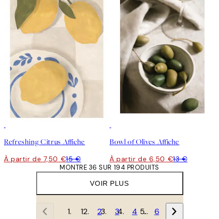
50%*
50%*
Refreshing Citrus Affiche
Bowl of Olives Affiche
À partir de 7,50 €
15 €
À partir de 6,50 €
13 €
MONTRE 36 SUR 194 PRODUITS
VOIR PLUS
1
2
3
4
…
6