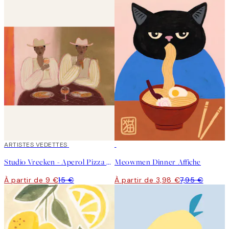
40%*
ARTISTES VEDETTES
50%*
Studio Vreeken - Aperol Pizza Party Affiche
Meowmen Dinner Affiche
À partir de 9 €
15 €
À partir de 3,98 €
7,95 €