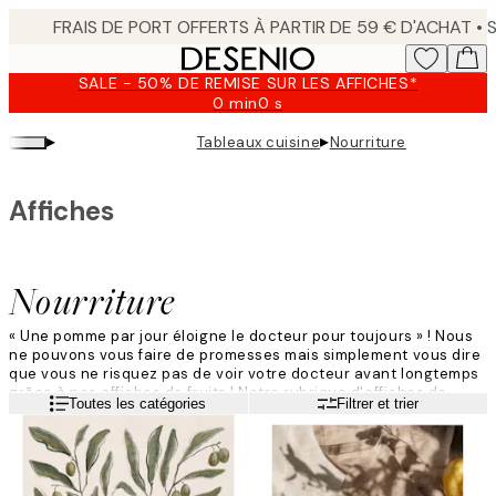
Skip
to
main
SALE - 50% DE REMISE SUR LES AFFICHES*
content.
0 min
0 s
Valable
jusqu'au
▸
▸
Tableaux cuisine
Nourriture
:
2026-
08-
Affiches
09
Nourriture
« Une pomme par jour éloigne le docteur pour toujours » ! Nous
ne pouvons vous faire de promesses mais simplement vous dire
que vous ne risquez pas de voir votre docteur avant longtemps
grâce à nos affiches de fruits ! Notre rubrique d'affiches de
Lire la suite
Toutes les catégories
Filtrer et trier
fruits propose des affiches de tailles et de designs très
différents. Vous en trouverez certaines en couleurs, d'autres en
noir et blanc. Illustrations graphiques, esquisses ou encore
photos, l'offre est large !