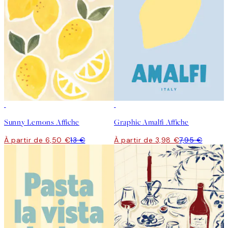
50%*
50%*
Sunny Lemons Affiche
Graphic Amalfi Affiche
À partir de 6,50 €
13 €
À partir de 3,98 €
7,95 €