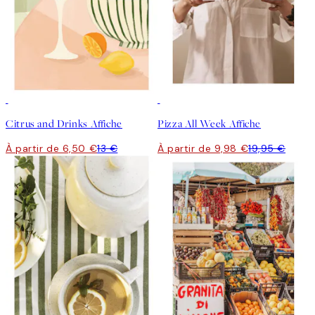
50%*
50%*
Citrus and Drinks Affiche
Pizza All Week Affiche
À partir de 6,50 €
13 €
À partir de 9,98 €
19,95 €