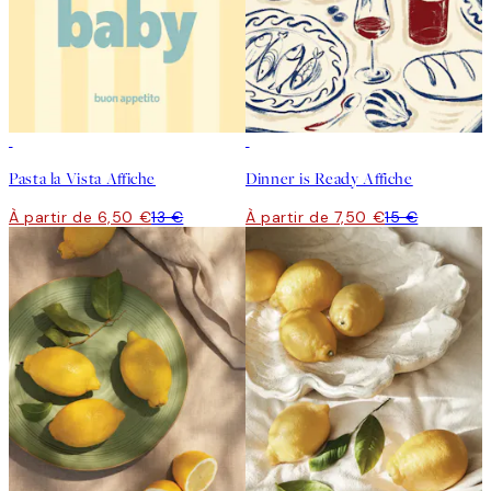
50%*
50%*
Pasta la Vista Affiche
Dinner is Ready Affiche
À partir de 6,50 €
13 €
À partir de 7,50 €
15 €