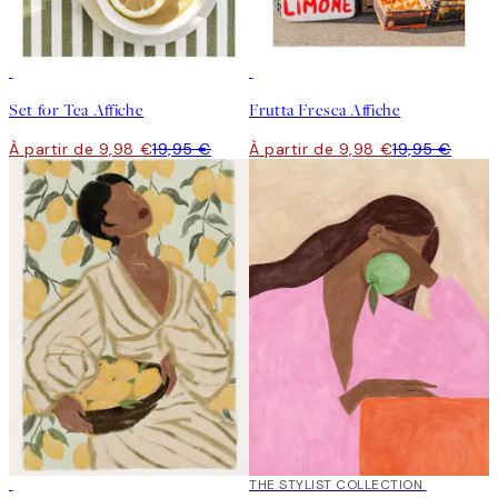
50%*
50%*
Set for Tea Affiche
Frutta Fresca Affiche
À partir de 9,98 €
19,95 €
À partir de 9,98 €
19,95 €
50%*
50%*
THE STYLIST COLLECTION