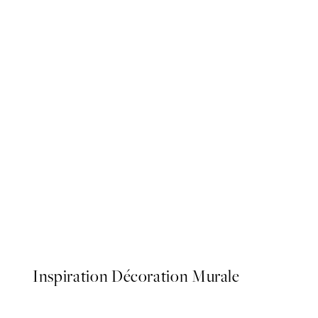
NOUVEAUTÉS
Cheers Affiche
À partir de 7,95 €
Inspiration Décoration Murale