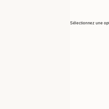
Sélectionnez une opt
Frame
21x30 cm
options