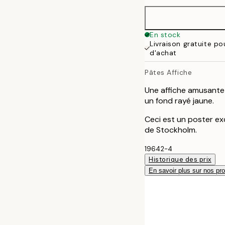
30x40 cm
50x70 cm
En stock
Livraison gratuite p
d'achat
Pâtes Affiche
Une affiche amusante 
un fond rayé jaune.
Ceci est un poster exc
de Stockholm.
19642-4
Historique des prix
En savoir plus sur nos pro