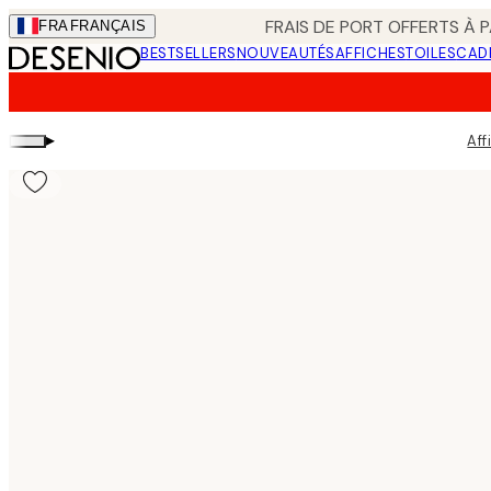
Skip
FRAIS DE PORT OFFERTS À P
FRA
FRANÇAIS
to
BESTSELLERS
NOUVEAUTÉS
AFFICHES
TOILES
CAD
main
content.
▸
Aff