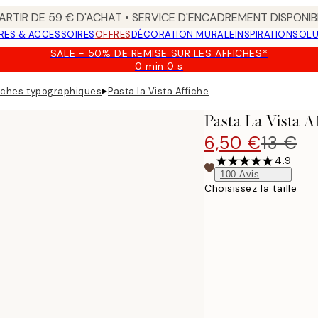
ARTIR DE 59 € D'ACHAT • SERVICE D'ENCADREMENT DISPONIB
RES & ACCESSOIRES
OFFRES
DÉCORATION MURALE
INSPIRATION
SOLU
SALE - 50% DE REMISE SUR LES AFFICHES*
0 min
0 s
Valable
jusqu'au
▸
iches typographiques
Pasta la Vista Affiche
:
2026-
Pasta La Vista A
08-
09
6,50 €
13 €
4.9
100
Avis
Choisissez la taille