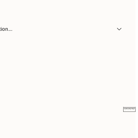
ion...
6,50 €
13 €
9,98 €