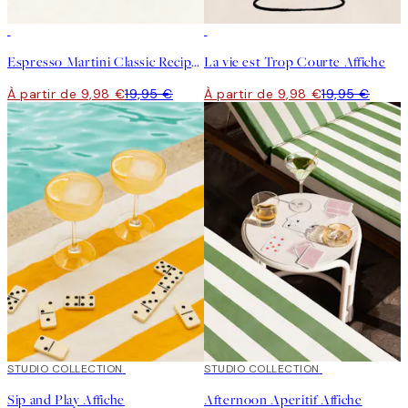
50%*
50%*
Espresso Martini Classic Recipe Affiche
La vie est Trop Courte Affiche
À partir de 9,98 €
19,95 €
À partir de 9,98 €
19,95 €
50%*
STUDIO COLLECTION
50%*
STUDIO COLLECTION
Sip and Play Affiche
Afternoon Aperitif Affiche