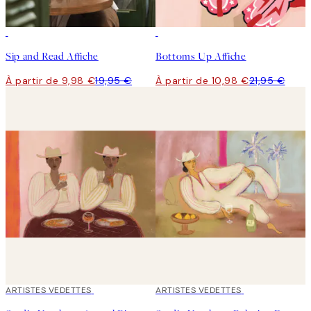
50%*
50%*
Sip and Read Affiche
Bottoms Up Affiche
À partir de 9,98 €
19,95 €
À partir de 10,98 €
21,95 €
40%*
ARTISTES VEDETTES
40%*
ARTISTES VEDETTES