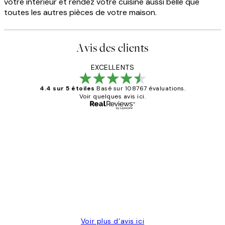
votre intérieur et rendez votre cuisine aussi belle que
toutes les autres pièces de votre maison.
Avis des clients
EXCELLENTS
4.4 sur 5 étoiles
Basé sur 108767 évaluations.
Voir quelques avis ici.
Acheteur vérifié
Avis
des
Impression que le colis avait été
clients
ouvert.Feuille enveloppant les affiches
abîmées aux extrémités.
4 juin
Edith G
Voir plus d’avis ici