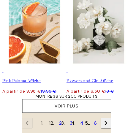
50%*
50%*
Pink Paloma Affiche
Flowers and Gin Affiche
À partir de 9,98 €
19,95 €
À partir de 6,50 €
13 €
MONTRE 36 SUR 200 PRODUITS
VOIR PLUS
1
2
3
4
…
6