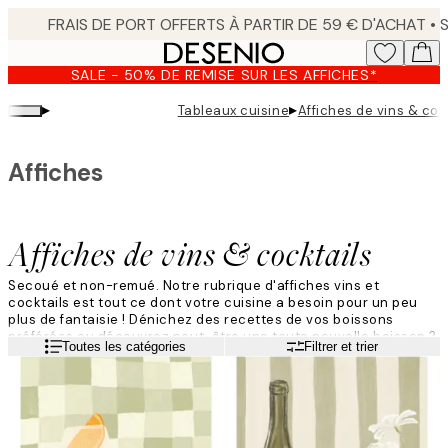
Skip
to
main
SALE - 50% DE REMISE SUR LES AFFICHES*
content.
▸
▸
Tableaux cuisine
Affiches de vins & coc
Affiches
Affiches de vins & cocktails
Secoué et non-remué. Notre rubrique d'affiches vins et
cocktails est tout ce dont votre cuisine a besoin pour un peu
plus de fantaisie ! Dénichez des recettes de vos boissons
préférées ou découvrez peut-être une toute nouvelle boisson ?
Lire la suite
Toutes les catégories
Filtrer et trier
Une affiche vins et cocktails ne se démodera jamais surtout si
elle met en scène une recette de cocktail ultra-fancy.