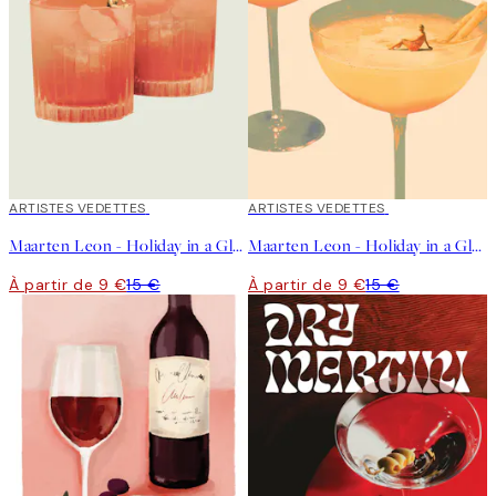
40%*
ARTISTES VEDETTES
40%*
ARTISTES VEDETTES
Maarten Leon - Holiday in a Glass No2 Affiche
Maarten Leon - Holiday in a Glass No1 Affiche
À partir de 9 €
15 €
À partir de 9 €
15 €