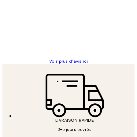
Acheteur vérifié
Avis
des
Impression que le colis avait été
clients
ouvert.Feuille enveloppant les affiches
abîmées aux extrémités.
4 juin
Edith G
Voir plus d’avis ici
LIVRAISON RAPIDE
3-5 jours ouvrés