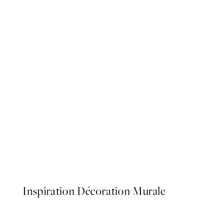
NOUVEAUTÉS
Il Paradiso Affiche
À partir de 7,95 €
Inspiration Décoration Murale