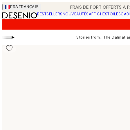
Skip
FRAIS DE PORT OFFERTS À P
FRA
FRANÇAIS
to
BESTSELLERS
NOUVEAUTÉS
AFFICHES
TOILES
CAD
main
content.
▸
Stories from… The Dalmatia