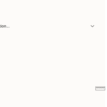
ion...
13 €