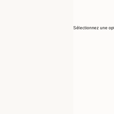
Sélectionnez une opt
Frame
21x30 cm
options