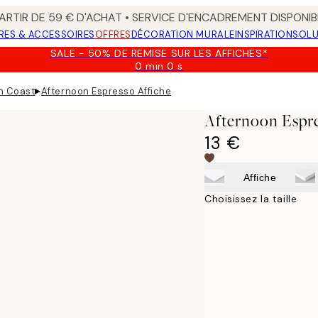
ARTIR DE 59 € D'ACHAT • SERVICE D'ENCADREMENT DISPONIB
RES & ACCESSOIRES
OFFRES
DÉCORATION MURALE
INSPIRATION
SOLU
SALE - 50% DE REMISE SUR LES AFFICHES*
0 min
0 s
Valable
jusqu'au
▸
n Coast
Afternoon Espresso Affiche
:
2026-
Afternoon Espre
08-
09
13 €
Affiche
Choisissez la taille