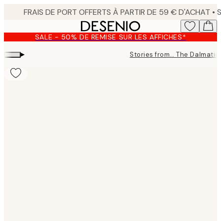
Skip
to
main
SALE - 50% DE REMISE SUR LES AFFICHES*
content.
▸
Stories from… The Dalmatia
Product
images