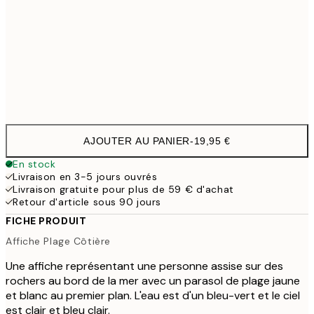
100x150 cm
11
Frame
options
AJOUTER AU PANIER
-
19,95 €
En stock
Livraison en 3-5 jours ouvrés
Livraison gratuite pour plus de 59 € d'achat
Retour d'article sous 90 jours
FICHE PRODUIT
Affiche Plage Côtière
Une affiche représentant une personne assise sur des
rochers au bord de la mer avec un parasol de plage jaune
et blanc au premier plan. L'eau est d'un bleu-vert et le ciel
est clair et bleu clair.