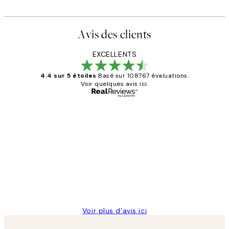
Avis des clients
EXCELLENTS
4.4 sur 5 étoiles
Basé sur 108767 évaluations.
Voir quelques avis ici.
Acheteur vérifié
Avis
des
Impression que le colis avait été
clients
ouvert.Feuille enveloppant les affiches
abîmées aux extrémités.
4 juin
Edith G
Voir plus d’avis ici