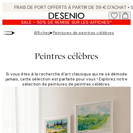
Skip
to
main
SALE - 50% DE REMISE SUR LES AFFICHES*
content.
▸
▸
Affiches
Peintures de peintres célèbres
Peintres célèbres
Si vous êtes à la recherche d'art classique qui ne se démode
jamais, cette sélection est parfaite pour vous ! Explorez notre
sélection de peintures de peintres célèbres.