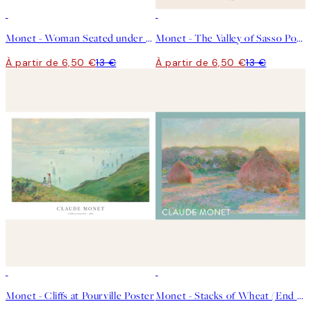
50%*
50%*
Monet - Woman Seated under the Willows Poster
Monet - The Valley of Sasso Poster
À partir de 6,50 €
13 €
À partir de 6,50 €
13 €
50%*
-70%
Outlet
Monet - Cliffs at Pourville Poster
Monet - Stacks of Wheat (End of Summer) Affiche