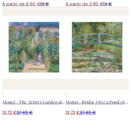
À partir de 6,50 €
13 €
À partir de 3,90 €
13 €
50%*
50%*
Monet - The Artist's Garden at Vétheuil Square Affiche
Monet - Bridge Over a Pond of Water Lilies Square Affiche
13,73 €
27,45 €
13,73 €
27,45 €