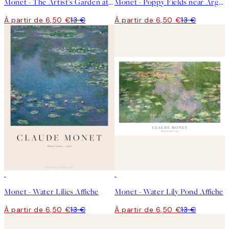
Monet - The Artist's Garden at Giverny Affiche
Monet - Poppy Fields near Argenteuil Affiche
À partir de 6,50 €
13 €
À partir de 6,50 €
13 €
50%*
50%*
Monet - Water Lilies Affiche
Monet - Water Lily Pond Affiche
À partir de 6,50 €
13 €
À partir de 6,50 €
13 €