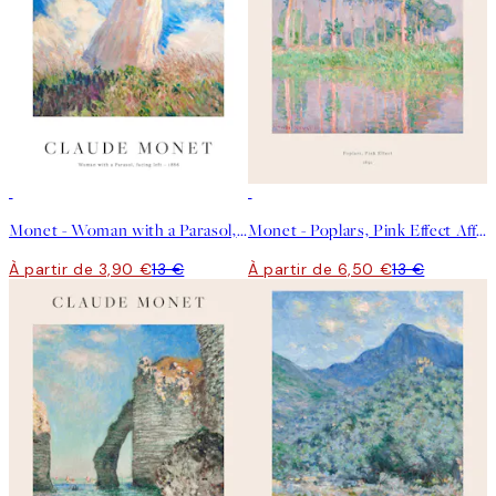
-70%
Outlet
50%*
Monet - Woman with a Parasol, facing left Affiche
Monet - Poplars, Pink Effect Affiche
À partir de 3,90 €
13 €
À partir de 6,50 €
13 €