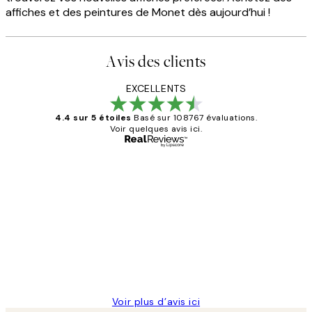
affiches et des peintures de Monet dès aujourd’hui !
Avis des clients
EXCELLENTS
4.4 sur 5 étoiles
Basé sur 108767 évaluations.
Voir quelques avis ici.
Acheteur vérifié
Avis
des
Impression que le colis avait été
clients
ouvert.Feuille enveloppant les affiches
abîmées aux extrémités.
4 juin
Edith G
Voir plus d’avis ici