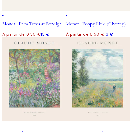
50%*
50%*
Monet - Palm Trees at Bordighera Affiche
Monet - Poppy Field (Giverny) Affiche
À partir de 6,50 €
13 €
À partir de 6,50 €
13 €
50%*
50%*