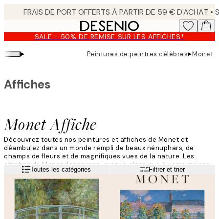
Skip
to
main
SALE - 50% DE REMISE SUR LES AFFICHES*
content.
▸
▸
Peintures de peintres célèbres
Monet A
Affiches
Monet Affiche
Découvrez toutes nos peintures et affiches de Monet et
déambulez dans un monde rempli de beaux nénuphars, de
champs de fleurs et de magnifiques vues de la nature. Les
affiches de Monet donneront un style classique à votre maison,
Lire la suite
Toutes les catégories
Filtrer et trier
et ces peintures classiques sont indémodables. Trouvez vos
affiches de Monet préférées ici !