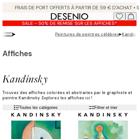
Skip
to
main
SALE - 50% DE REMISE SUR LES AFFICHES*
content.
▸
▸
Peintures de peintres célèbres
Kandins
Affiches
Kandinsky
Trouvez des affiches colorées et abstraites par le graphiste et
peintre Kandinsky. Explorez les affiches ici !
Toutes les catégories
Filtrer et trier