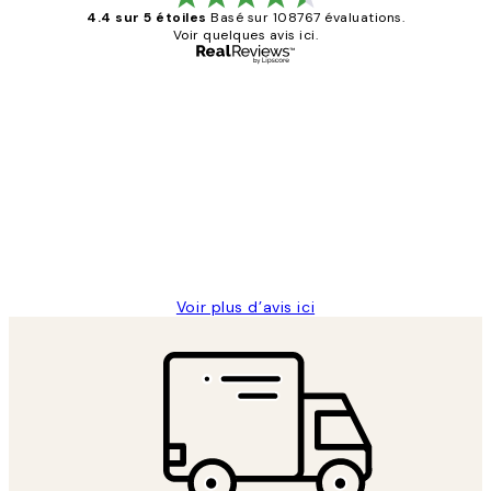
4.4 sur 5 étoiles
Basé sur 108767 évaluations.
Voir quelques avis ici.
Acheteur vérifié
Avis
des
Impression que le colis avait été
clients
ouvert.Feuille enveloppant les affiches
abîmées aux extrémités.
4 juin
Edith G
Voir plus d’avis ici