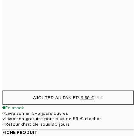
6,
21x30 cm
9,
30x40 cm
19,
16,2
50x70 cm
32,
24,5
70x100 cm
Frame
options
AJOUTER AU PANIER
-
6,50 €
13 €
En stock
Livraison en 3-5 jours ouvrés
Livraison gratuite pour plus de 59 € d'achat
Retour d'article sous 90 jours
FICHE PRODUIT