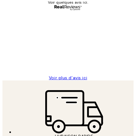
Voir quelques avis ici.
Acheteur vérifié
Avis
des
Impression que le colis avait été
clients
ouvert.Feuille enveloppant les affiches
abîmées aux extrémités.
4 juin
Edith G
Voir plus d’avis ici