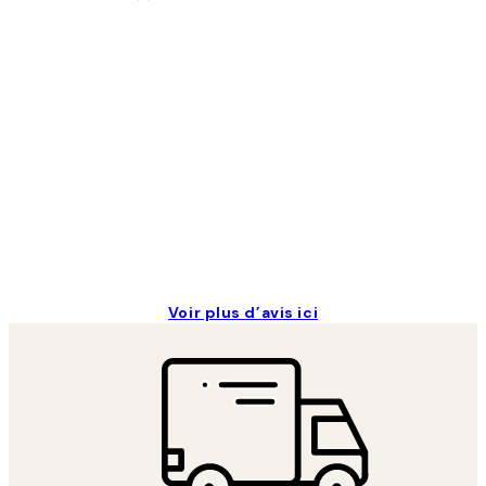
Avis
des
clients
Impression que le colis avait été ouvert.Feuille
4 juin
Edith G
Voir plus d’avis ici