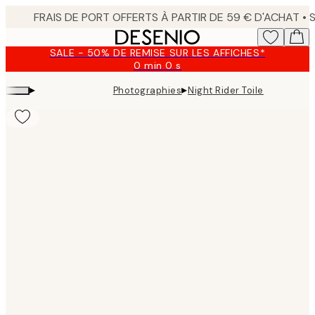
Skip
to
main
SALE - 50% DE REMISE SUR LES AFFICHES*
content.
0 min
0 s
Valable
jusqu'au
▸
▸
Photographies
Night Rider Toile
:
2026-
08-
09
Product
images