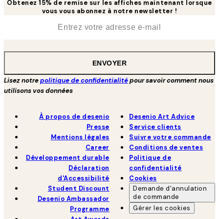
Obtenez 15% de remise sur les affiches maintenant lorsque
vous vous abonnez à notre newsletter !
*
E-mail
ENVOYER
Lisez notre
politique de confidentialité
pour savoir comment nous
utilisons vos données
À propos de desenio
Desenio Art Advice
Presse
Service clients
Mentions légales
Suivre votre commande
Career
Conditions de ventes
Développement durable
Politique de
Déclaration
confidentialité
d'Accessibilité
Cookies
Student Discount
Demande d'annulation
de commande
Desenio Ambassador
Gérer les cookies
Programme