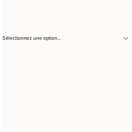
Sélectionnez une option...
41,3
30x40 cm