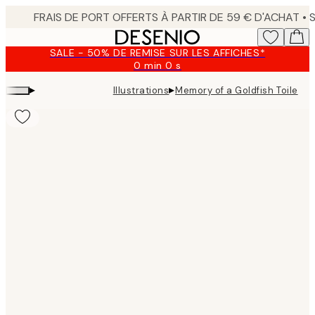
Skip
to
main
SALE - 50% DE REMISE SUR LES AFFICHES*
content.
0 min
0 s
Valable
jusqu'au
▸
▸
Illustrations
Memory of a Goldfish Toile
:
2026-
08-
10
Product