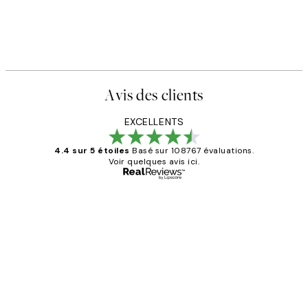
Avis des clients
EXCELLENTS
4.4 sur 5 étoiles
Basé sur 108767 évaluations.
Voir quelques avis ici.
Acheteur vérifié
Avis
des
Impression que le colis avait été
clients
ouvert.Feuille enveloppant les affiches
abîmées aux extrémités.
4 juin
Edith G