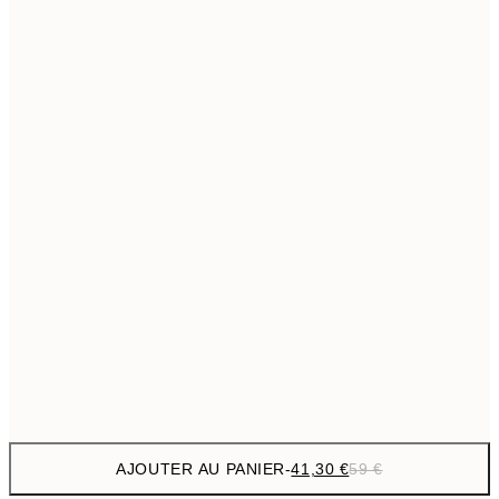
69,3
50x70 cm
Pas de cadre
AJOUTER AU PANIER
-
41,30 €
59 €