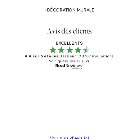
DÉCORATION MURALE
Avis des clients
EXCELLENTS
4.4 sur 5 étoiles
Basé sur 108767 évaluations.
Voir quelques avis ici.
Acheteur vérifié
Avis
des
Impression que le colis avait été
clients
ouvert.Feuille enveloppant les affiches
abîmées aux extrémités.
4 juin
Edith G
Voir plus d’avis ici