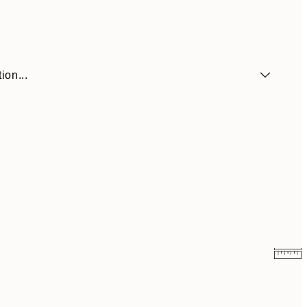
ion...
6,50 €
13 €