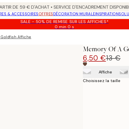
ARTIR DE 59 € D'ACHAT • SERVICE D'ENCADREMENT DISPONIB
RES & ACCESSOIRES
OFFRES
DÉCORATION MURALE
INSPIRATION
SOLU
SALE - 50% DE REMISE SUR LES AFFICHES*
0 min
0 s
Valable
jusqu'au
Goldfish Affiche
:
2026-
Memory Of A Go
08-
09
6,50 €
13 €
Affiche
Choisissez la taille