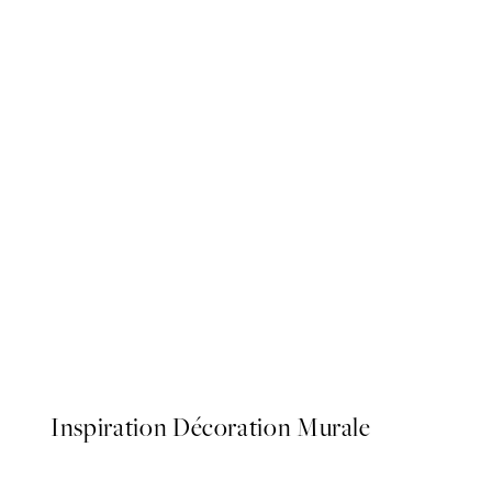
50%*
Get Your Shit Done Affiche
À partir de 6,50 €
13 €
Inspiration Décoration Murale