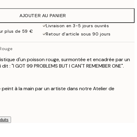
9,98 €
19,95 €
AJOUTER AU PANIER
16,23 €
32,45 €
Livraison en 3-5 jours ouvrés
our plus de 59 €
Retour d'article sous 90 jours
 Rouge
ristique d'un poisson rouge, surmontée et encadrée par un
ui dit : "I GOT 99 PROBLEMS BUT I CAN'T REMEMBER ONE".
é peint à la main par un artiste dans notre Atelier de
duits