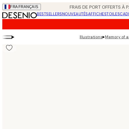
Skip
FRAIS DE PORT OFFERTS À P
FRA
FRANÇAIS
to
BESTSELLERS
NOUVEAUTÉS
AFFICHES
TOILES
CAD
main
content.
▸
▸
Illustrations
Memory of a 