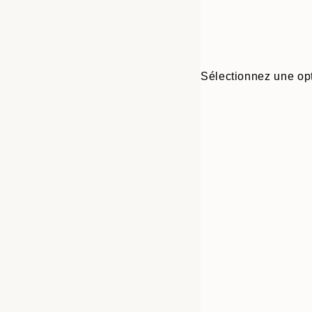
Sélectionnez une opt
Frame
21x30 cm
options