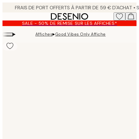
Skip
to
main
SALE - 50% DE REMISE SUR LES AFFICHES*
content.
▸
▸
Affiches
Good Vibes Only Affiche
Product
images