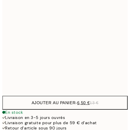
6,
21x30 cm
9,
30x40 cm
19,
13,7
40x50 cm
27,
16,2
50x70 cm
32,
24,5
70x100 cm
Frame
options
AJOUTER AU PANIER
-
6,50 €
13 €
En stock
Livraison en 3-5 jours ouvrés
Livraison gratuite pour plus de 59 € d'achat
Retour d'article sous 90 jours