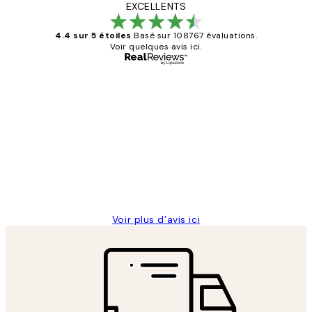
EXCELLENTS
4.4 sur 5 étoiles
Basé sur 108767 évaluations.
Voir quelques avis ici.
Acheteur vérifié
Avis
des
Impression que le colis avait été
clients
ouvert.Feuille enveloppant les affiches
abîmées aux extrémités.
4 juin
Edith G
Voir plus d’avis ici