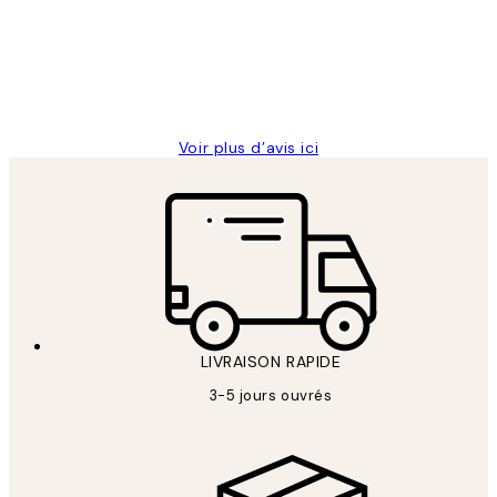
clients
ouvert.Feuille enveloppant les affiches
abîmées aux extrémités.
4 juin
Edith G
Voir plus d’avis ici
LIVRAISON RAPIDE
3-5 jours ouvrés