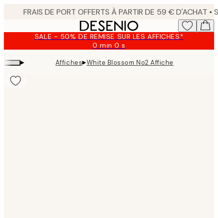
Skip
to
main
SALE - 50% DE REMISE SUR LES AFFICHES*
content.
0 min
0 s
Valable
jusqu'au
▸
▸
Affiches
White Blossom No2 Affiche
:
2026-
08-
09
Product