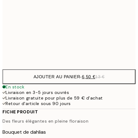
9,
30x40 cm
19,
16,2
50x70 cm
32,
Frame
options
AJOUTER AU PANIER
-
6,50 €
13 €
En stock
Livraison en 3-5 jours ouvrés
Livraison gratuite pour plus de 59 € d'achat
Retour d'article sous 90 jours
FICHE PRODUIT
Des fleurs élégantes en pleine floraison
Bouquet de dahlias