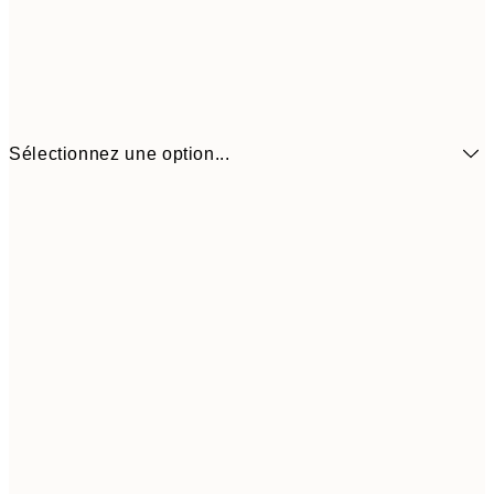
Sélectionnez une option...
6,
21x30 cm