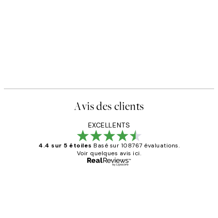
Avis des clients
EXCELLENTS
4.4 sur 5 étoiles
Basé sur 108767 évaluations.
Voir quelques avis ici.
Acheteur vérifié
Avis
des
Impression que le colis avait été
clients
ouvert.Feuille enveloppant les affiches